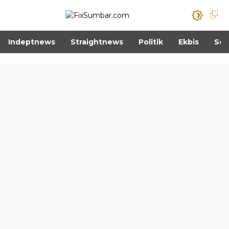
Indeptnews
Straightnews
Politik
Ekbis
Sos