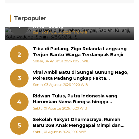
Terpopuler
Hujan Deras, 15 Titik Banjir Terdeteksi di
1
Kota Padang
Senin, 03 Agustus 2026, 17:10 WIB
Tiba di Padang, Zigo Rolanda Langsung
2
Terjun Bantu Warga Terdampak Banjir
Selasa, 04 Agustus 2026, 09:25 WIB
Viral Ambil Batu di Sungai Gunung Nago,
3
Polresta Padang Ungkap Fakta
Sebenarnya
Senin, 03 Agustus 2026, 19:20 WIB
Ridwan Tulus, Putra Indonesia yang
4
Harumkan Nama Bangsa hingga
Diabadikan dalam Buku Jepang
Sabtu, 01 Agustus 2026, 16:20 WIB
Sekolah Rakyat Dharmasraya, Rumah
5
Baru 268 Anak Menggapai Mimpi dan
Memutus Rantai Kemiskinan
Sabtu, 01 Agustus 2026, 19:10 WIB