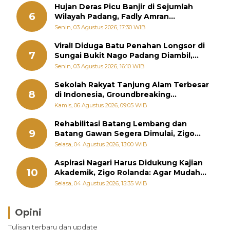
Hujan Deras Picu Banjir di Sejumlah
6
Wilayah Padang, Fadly Amran
Perintahkan OPD Siaga
Senin, 03 Agustus 2026, 17:30 WIB
Viral! Diduga Batu Penahan Longsor di
7
Sungai Bukit Nago Padang Diambil,
Warga Khawatir Bencana Terulang
Senin, 03 Agustus 2026, 16:10 WIB
Sekolah Rakyat Tanjung Alam Terbesar
8
di Indonesia, Groundbreaking
September
Kamis, 06 Agustus 2026, 09:05 WIB
Rehabilitasi Batang Lembang dan
9
Batang Gawan Segera Dimulai, Zigo
Rolanda Pastikan Proyek Berjalan
Selasa, 04 Agustus 2026, 13:00 WIB
Aspirasi Nagari Harus Didukung Kajian
10
Akademik, Zigo Rolanda: Agar Mudah
Diperjuangkan di Kementerian
Selasa, 04 Agustus 2026, 15:35 WIB
Opini
Brasil Lebih Diunggulkan, tetapi Jepang Selalu
Tulisan terbaru dan update