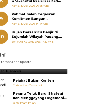
8
DKI Jakarta Sosialisasikan
Hukum Acara Penyelesaian
Kamis, 30 Juli 2026, 20:45 WIB
Sengketa Informasi Publik
Rahmat Saleh Tegaskan
9
Komitmen Bangun
Pertanian Sumbar Tanpa
Kamis, 30 Juli 2026, 14:10 WIB
Batas Wilayah Dapil
Hujan Deras Picu Banjir di
10
Sejumlah Wilayah Padang,
Fadly Amran Perintahkan
Senin, 03 Agustus 2026, 17:30 WIB
OPD Siaga
ini
sil Lebih Diunggulkan, tetapi
n terbaru dan update
pang Selalu Punya Cara Membuat
jutan
:
Adrian Tuswandi
Pejabat Bukan Konten
Oleh: Adrian Tuswandi
Perang Teluk Baru: Strategi
Iran Menggoyang Hegemoni
AS dari Dalam
Oleh: Irdam Imran