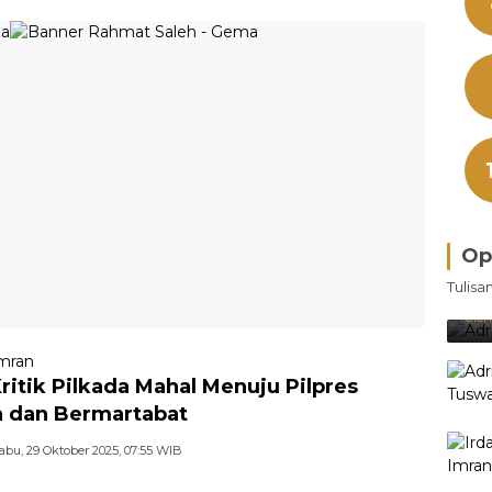
Op
Bra
Tulisa
Je
Ke
Oleh
mran
Kritik Pilkada Mahal Menuju Pilpres
 dan Bermartabat
abu, 29 Oktober 2025, 07:55 WIB