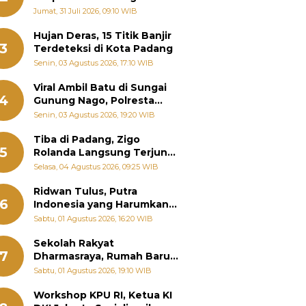
Pemanenan Kayu Ilegal di
Jumat, 31 Juli 2026, 09:10 WIB
Sariak Bayang ke Kejari
Solok
Hujan Deras, 15 Titik Banjir
3
Terdeteksi di Kota Padang
Senin, 03 Agustus 2026, 17:10 WIB
Viral Ambil Batu di Sungai
4
Gunung Nago, Polresta
Padang Ungkap Fakta
Senin, 03 Agustus 2026, 19:20 WIB
Sebenarnya
Tiba di Padang, Zigo
5
Rolanda Langsung Terjun
Bantu Warga Terdampak
Selasa, 04 Agustus 2026, 09:25 WIB
Banjir
Ridwan Tulus, Putra
6
Indonesia yang Harumkan
Nama Bangsa hingga
Sabtu, 01 Agustus 2026, 16:20 WIB
Diabadikan dalam Buku
Jepang
Sekolah Rakyat
7
Dharmasraya, Rumah Baru
268 Anak Menggapai Mimpi
Sabtu, 01 Agustus 2026, 19:10 WIB
dan Memutus Rantai
Kemiskinan
Workshop KPU RI, Ketua KI