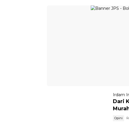
Irdam I
Dari 
Murah
Opini
R