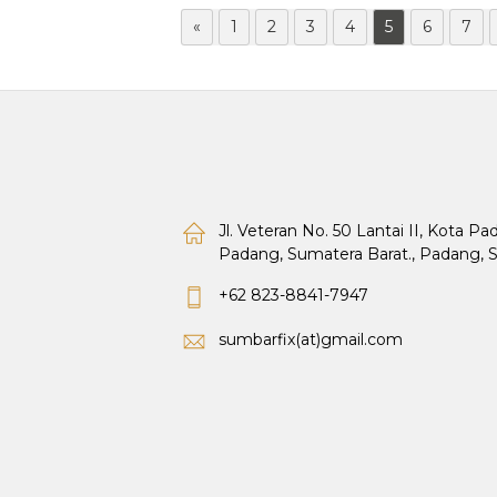
«
1
2
3
4
5
6
7
Jl. Veteran No. 50 Lantai II, Kota P
Padang, Sumatera Barat., Padang, 
+62 823-8841-7947
sumbarfix(at)gmail.com