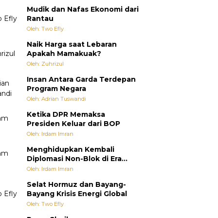
Mudik dan Nafas Ekonomi dari
Rantau
Oleh: Two Efly
Naik Harga saat Lebaran
Apakah Mamakuak?
Oleh: Zuhrizul
Insan Antara Garda Terdepan
Program Negara
Oleh: Adrian Tuswandi
Ketika DPR Memaksa
Presiden Keluar dari BOP
Oleh: Irdam Imran
Menghidupkan Kembali
Diplomasi Non-Blok di Era
Multipolar
Oleh: Irdam Imran
Selat Hormuz dan Bayang-
Bayang Krisis Energi Global
Oleh: Two Efly