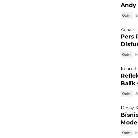
Andy 
Opini
S
Adrian 
Pers 
Disfu
Opini
K
Irdam I
Refle
Balik
Opini
S
Dessy K
Bisni
Moder
Opini
K