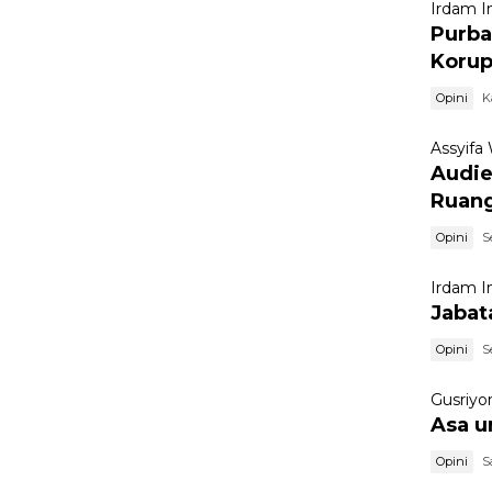
Irdam I
Purba
Korup
Opini
K
Assyifa
Audie
Ruang
Opini
S
Irdam I
Jabat
Opini
S
Gusriyo
Asa u
Opini
S