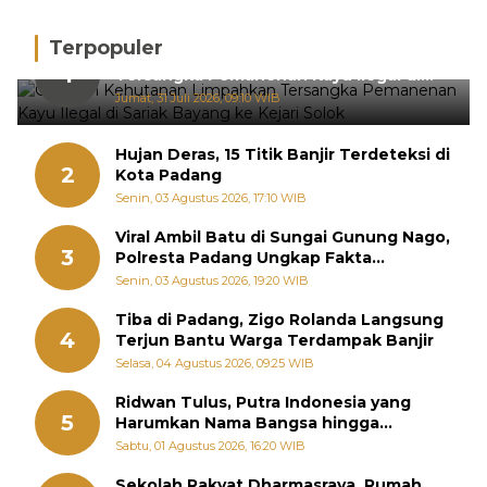
Terpopuler
Gakkum Kehutanan Limpahkan
1
Tersangka Pemanenan Kayu Ilegal di
Sariak Bayang ke Kejari Solok
Jumat, 31 Juli 2026, 09:10 WIB
Hujan Deras, 15 Titik Banjir Terdeteksi di
2
Kota Padang
Senin, 03 Agustus 2026, 17:10 WIB
Viral Ambil Batu di Sungai Gunung Nago,
3
Polresta Padang Ungkap Fakta
Sebenarnya
Senin, 03 Agustus 2026, 19:20 WIB
Tiba di Padang, Zigo Rolanda Langsung
4
Terjun Bantu Warga Terdampak Banjir
Selasa, 04 Agustus 2026, 09:25 WIB
Ridwan Tulus, Putra Indonesia yang
5
Harumkan Nama Bangsa hingga
Diabadikan dalam Buku Jepang
Sabtu, 01 Agustus 2026, 16:20 WIB
Sekolah Rakyat Dharmasraya, Rumah