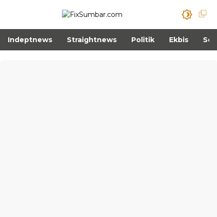
Indeptnews
Straightnews
Politik
Ekbis
Sos