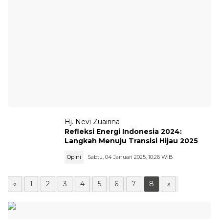
Hj. Nevi Zuairina
Refleksi Energi Indonesia 2024:
Langkah Menuju Transisi Hijau 2025
Opini
Sabtu, 04 Januari 2025, 10:26 WIB
«
1
2
3
4
5
6
7
8
»