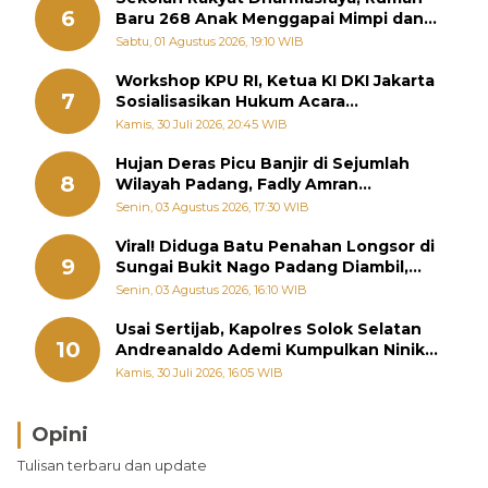
6
Baru 268 Anak Menggapai Mimpi dan
Memutus Rantai Kemiskinan
Sabtu, 01 Agustus 2026, 19:10 WIB
Workshop KPU RI, Ketua KI DKI Jakarta
7
Sosialisasikan Hukum Acara
Penyelesaian Sengketa Informasi Publik
Kamis, 30 Juli 2026, 20:45 WIB
Hujan Deras Picu Banjir di Sejumlah
8
Wilayah Padang, Fadly Amran
Perintahkan OPD Siaga
Senin, 03 Agustus 2026, 17:30 WIB
Viral! Diduga Batu Penahan Longsor di
9
Sungai Bukit Nago Padang Diambil,
Warga Khawatir Bencana Terulang
Senin, 03 Agustus 2026, 16:10 WIB
Usai Sertijab, Kapolres Solok Selatan
10
Andreanaldo Ademi Kumpulkan Ninik
Mamak Bahas Kamtibmas dan Judi
Kamis, 30 Juli 2026, 16:05 WIB
Online
Opini
Brasil Lebih Diunggulkan, tetapi Jepang Selalu
Tulisan terbaru dan update
Punya Cara Membuat Kejutan