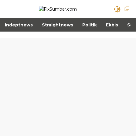
Indeptnews
Straightnews
Politik
Ekbis
Sos