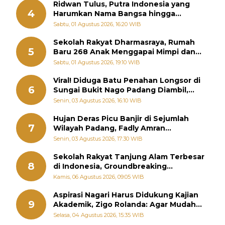
Ridwan Tulus, Putra Indonesia yang
4
Harumkan Nama Bangsa hingga
Diabadikan dalam Buku Jepang
Sabtu, 01 Agustus 2026, 16:20 WIB
Sekolah Rakyat Dharmasraya, Rumah
5
Baru 268 Anak Menggapai Mimpi dan
Memutus Rantai Kemiskinan
Sabtu, 01 Agustus 2026, 19:10 WIB
Viral! Diduga Batu Penahan Longsor di
6
Sungai Bukit Nago Padang Diambil,
Warga Khawatir Bencana Terulang
Senin, 03 Agustus 2026, 16:10 WIB
Hujan Deras Picu Banjir di Sejumlah
7
Wilayah Padang, Fadly Amran
Perintahkan OPD Siaga
Senin, 03 Agustus 2026, 17:30 WIB
Sekolah Rakyat Tanjung Alam Terbesar
8
di Indonesia, Groundbreaking
September
Kamis, 06 Agustus 2026, 09:05 WIB
Aspirasi Nagari Harus Didukung Kajian
9
Akademik, Zigo Rolanda: Agar Mudah
Diperjuangkan di Kementerian
Selasa, 04 Agustus 2026, 15:35 WIB