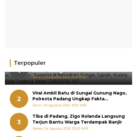
Terpopuler
Hujan Deras, 15 Titik Banjir Terdeteksi di
1
Kota Padang
Senin, 03 Agustus 2026, 17:10 WIB
Viral Ambil Batu di Sungai Gunung Nago,
2
Polresta Padang Ungkap Fakta
Sebenarnya
Senin, 03 Agustus 2026, 19:20 WIB
Tiba di Padang, Zigo Rolanda Langsung
3
Terjun Bantu Warga Terdampak Banjir
Selasa, 04 Agustus 2026, 09:25 WIB