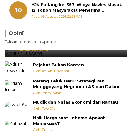
HJK Padang ke-357, Widya Navies Masuk
10
12 Tokoh Masyarakat Penerima
Penghargaan Pemko Padang
Rabu, 05 Agustus 2026, 22:25 WIB
Opini
Brasil Lebih Diunggulkan, tetapi Jepang Selalu
Tulisan terbaru dan update
Punya Cara Membuat Kejutan
Oleh:
Adrian Tuswandi
Pejabat Bukan Konten
Oleh: Adrian Tuswandi
Perang Teluk Baru: Strategi Iran
Menggoyang Hegemoni AS dari Dalam
Oleh: Irdam Imran
Mudik dan Nafas Ekonomi dari Rantau
Oleh: Two Efly
Naik Harga saat Lebaran Apakah
Mamakuak?
Oleh: Zuhrizul