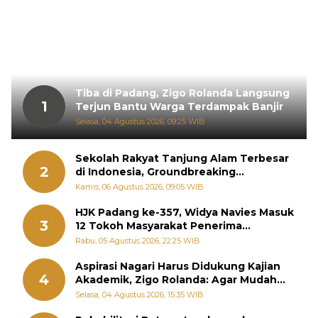
Tiba di Padang, Zigo Rolanda Langsung
1
Terjun Bantu Warga Terdampak Banjir
Selasa, 04 Agustus 2026, 09:25 WIB
Sekolah Rakyat Tanjung Alam Terbesar
2
di Indonesia, Groundbreaking
September
Kamis, 06 Agustus 2026, 09:05 WIB
HJK Padang ke-357, Widya Navies Masuk
3
12 Tokoh Masyarakat Penerima
Penghargaan Pemko Padang
Rabu, 05 Agustus 2026, 22:25 WIB
Aspirasi Nagari Harus Didukung Kajian
4
Akademik, Zigo Rolanda: Agar Mudah
Diperjuangkan di Kementerian
Selasa, 04 Agustus 2026, 15:35 WIB