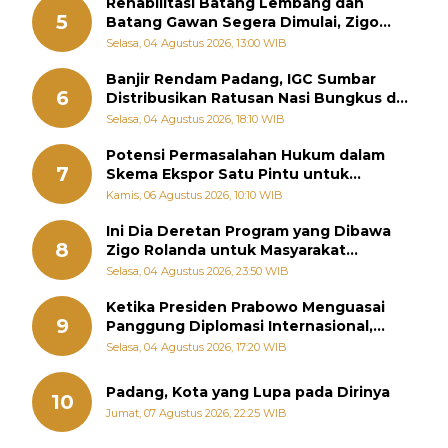
Rehabilitasi Batang Lembang dan
5
Batang Gawan Segera Dimulai, Zigo
Rolanda Pastikan Proyek Berjalan
Selasa, 04 Agustus 2026, 13:00 WIB
Banjir Rendam Padang, IGC Sumbar
6
Distribusikan Ratusan Nasi Bungkus dan
Air Minum
Selasa, 04 Agustus 2026, 18:10 WIB
Potensi Permasalahan Hukum dalam
7
Skema Ekspor Satu Pintu untuk
Komoditas Strategis Indonesia
Kamis, 06 Agustus 2026, 10:10 WIB
Ini Dia Deretan Program yang Dibawa
8
Zigo Rolanda untuk Masyarakat
Kabupaten Solok
Selasa, 04 Agustus 2026, 23:50 WIB
Ketika Presiden Prabowo Menguasai
9
Panggung Diplomasi Internasional,
Jokowi, Gibran, dan Kaesang Menguasai
Selasa, 04 Agustus 2026, 17:20 WIB
Safari Politik Nasional
Padang, Kota yang Lupa pada Dirinya
10
Jumat, 07 Agustus 2026, 22:25 WIB