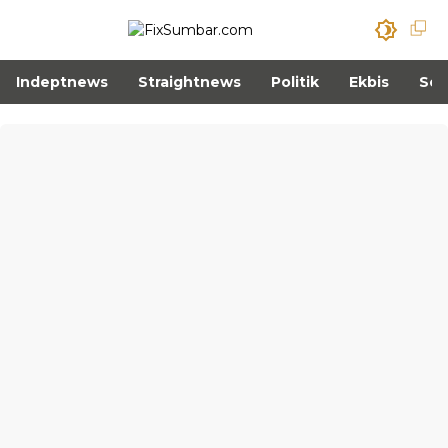
Indeptnews
Straightnews
Politik
Ekbis
Sos