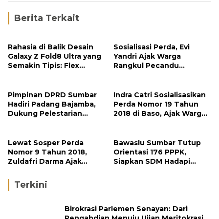
Berita Terkait
Rahasia di Balik Desain
Sosialisasi Perda, Evi
Galaxy Z Fold8 Ultra yang
Yandri Ajak Warga
Semakin Tipis: Flex
Rangkul Pecandu
Titanium Jadi Kunci
Narkoba untuk
Evolusinya
Direhabilitasi
Pimpinan DPRD Sumbar
Indra Catri Sosialisasikan
Hadiri Padang Bajamba,
Perda Nomor 19 Tahun
Dukung Pelestarian
2018 di Baso, Ajak Warga
Kuliner dan Aksi
Biasakan Konsumsi Garam
Kemanusiaan
Beriodium
Lewat Sosper Perda
Bawaslu Sumbar Tutup
Nomor 9 Tahun 2018,
Orientasi 176 PPPK,
Zuldafri Darma Ajak
Siapkan SDM Hadapi
Masyarakat Perangi
Pemilu 2029
Narkoba
Terkini
Birokrasi Parlemen Senayan: Dari
Pengabdian Menuju Ujian Meritokrasi