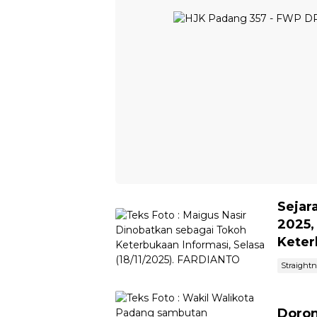
Sejar
2025,
Keter
Straight
Doron