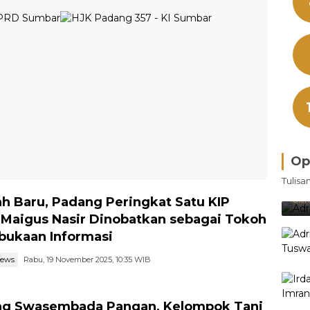
Op
Bra
Tulisa
Je
Ke
ah Baru, Padang Peringkat Satu KIP
Oleh
 Maigus Nasir Dinobatkan sebagai Tokoh
bukaan Informasi
news
Rabu, 19 November 2025, 10:35 WIB
g Swasembada Pangan, Kelompok Tani