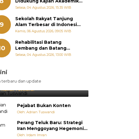
8
Didukung Kajian Akademik,
Zigo Rolanda: Agar Mudah
Selasa, 04 Agustus 2026, 15:35 WIB
Diperjuangkan di
Kementerian
Sekolah Rakyat Tanjung
9
Alam Terbesar di Indonesia,
Groundbreaking September
Kamis, 06 Agustus 2026, 09:05 WIB
Rehabilitasi Batang
10
Lembang dan Batang
Gawan Segera Dimulai, Zigo
Selasa, 04 Agustus 2026, 13:00 WIB
Rolanda Pastikan Proyek
Berjalan
ini
sil Lebih Diunggulkan, tetapi
n terbaru dan update
pang Selalu Punya Cara Membuat
jutan
:
Adrian Tuswandi
Pejabat Bukan Konten
Oleh: Adrian Tuswandi
Perang Teluk Baru: Strategi
Iran Menggoyang Hegemoni
AS dari Dalam
Oleh: Irdam Imran