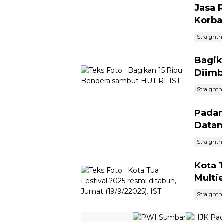
Jasa 
Korba
Straight
Bagik
Diimb
Straight
Padan
Datan
Straight
Kota 
Multi
Straight