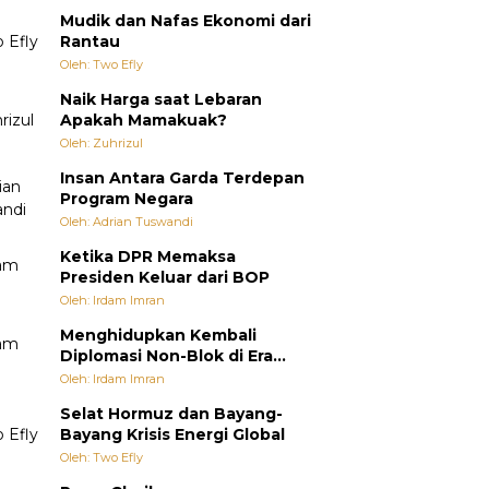
Mudik dan Nafas Ekonomi dari
Rantau
Oleh: Two Efly
Naik Harga saat Lebaran
Apakah Mamakuak?
Oleh: Zuhrizul
Insan Antara Garda Terdepan
Program Negara
Oleh: Adrian Tuswandi
Ketika DPR Memaksa
Presiden Keluar dari BOP
Oleh: Irdam Imran
Menghidupkan Kembali
Diplomasi Non-Blok di Era
Multipolar
Oleh: Irdam Imran
Selat Hormuz dan Bayang-
Bayang Krisis Energi Global
Oleh: Two Efly