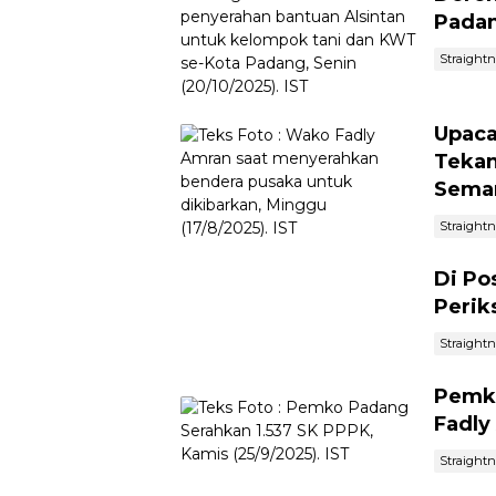
Padan
Straight
Upaca
Tekan
Sema
Straight
Di Po
Perik
Straight
Pemko
Fadly
Straight