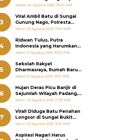
Bantu Warga Terdampak
Selasa, 04 Agustus 2026, 09:25 WIB
Banjir
Viral Ambil Batu di Sungai
3
Gunung Nago, Polresta
Padang Ungkap Fakta
Senin, 03 Agustus 2026, 19:20 WIB
Sebenarnya
Ridwan Tulus, Putra
4
Indonesia yang Harumkan
Nama Bangsa hingga
Sabtu, 01 Agustus 2026, 16:20 WIB
Diabadikan dalam Buku
Jepang
Sekolah Rakyat
5
Dharmasraya, Rumah Baru
268 Anak Menggapai Mimpi
Sabtu, 01 Agustus 2026, 19:10 WIB
dan Memutus Rantai
Kemiskinan
Hujan Deras Picu Banjir di
6
Sejumlah Wilayah Padang,
Fadly Amran Perintahkan
Senin, 03 Agustus 2026, 17:30 WIB
OPD Siaga
Viral! Diduga Batu Penahan
7
Longsor di Sungai Bukit
Nago Padang Diambil, Warga
Senin, 03 Agustus 2026, 16:10 WIB
Khawatir Bencana Terulang
Aspirasi Nagari Harus