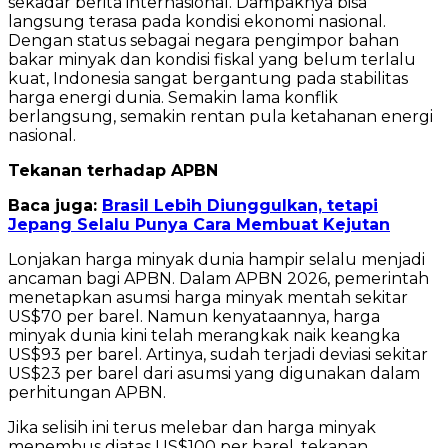
sekadar berita internasional. Dampaknya bisa
langsung terasa pada kondisi ekonomi nasional.
Dengan status sebagai negara pengimpor bahan
bakar minyak dan kondisi fiskal yang belum terlalu
kuat, Indonesia sangat bergantung pada stabilitas
harga energi dunia. Semakin lama konflik
berlangsung, semakin rentan pula ketahanan energi
nasional.
Tekanan terhadap APBN
Baca juga:
Brasil Lebih Diunggulkan, tetapi
Jepang Selalu Punya Cara Membuat Kejutan
Lonjakan harga minyak dunia hampir selalu menjadi
ancaman bagi APBN. Dalam APBN 2026, pemerintah
menetapkan asumsi harga minyak mentah sekitar
US$70 per barel. Namun kenyataannya, harga
minyak dunia kini telah merangkak naik keangka
US$93 per barel. Artinya, sudah terjadi deviasi sekitar
US$23 per barel dari asumsi yang digunakan dalam
perhitungan APBN.
Jika selisih ini terus melebar dan harga minyak
menembus diatas US$100 per barel, tekanan