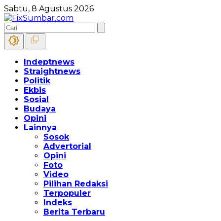
Sabtu, 8 Agustus 2026
Indeptnews
Straightnews
Politik
Ekbis
Sosial
Budaya
Opini
Lainnya
Sosok
Advertorial
Opini
Foto
Video
Pilihan Redaksi
Terpopuler
Indeks
Berita Terbaru