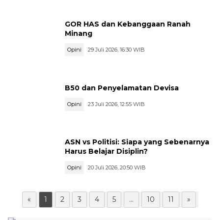
GOR HAS dan Kebanggaan Ranah
Minang
Opini
29 Juli 2026, 16:30 WIB
B50 dan Penyelamatan Devisa
Opini
23 Juli 2026, 12:55 WIB
ASN vs Politisi: Siapa yang Sebenarnya
Harus Belajar Disiplin?
Opini
20 Juli 2026, 20:50 WIB
«
1
2
3
4
5
...
10
11
»