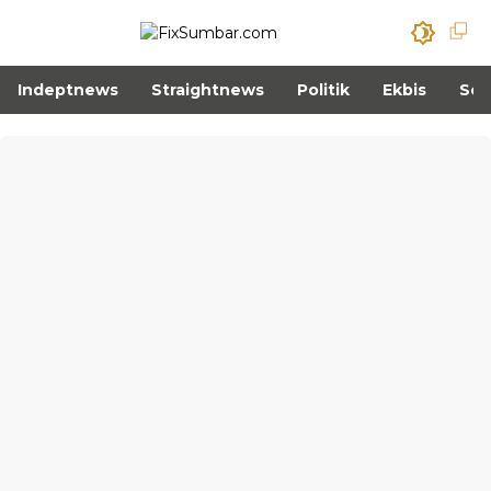
Indeptnews
Straightnews
Politik
Ekbis
Sos