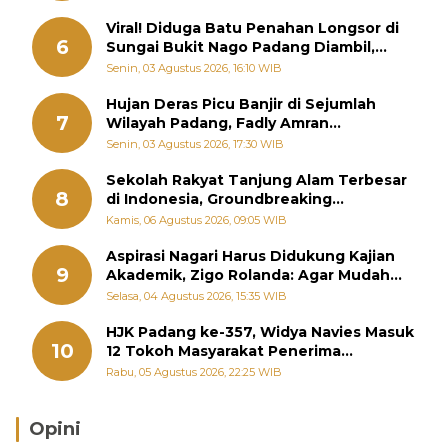
Viral! Diduga Batu Penahan Longsor di
6
Sungai Bukit Nago Padang Diambil,
Warga Khawatir Bencana Terulang
Senin, 03 Agustus 2026, 16:10 WIB
Hujan Deras Picu Banjir di Sejumlah
7
Wilayah Padang, Fadly Amran
Perintahkan OPD Siaga
Senin, 03 Agustus 2026, 17:30 WIB
Sekolah Rakyat Tanjung Alam Terbesar
8
di Indonesia, Groundbreaking
September
Kamis, 06 Agustus 2026, 09:05 WIB
Aspirasi Nagari Harus Didukung Kajian
9
Akademik, Zigo Rolanda: Agar Mudah
Diperjuangkan di Kementerian
Selasa, 04 Agustus 2026, 15:35 WIB
HJK Padang ke-357, Widya Navies Masuk
10
12 Tokoh Masyarakat Penerima
Penghargaan Pemko Padang
Rabu, 05 Agustus 2026, 22:25 WIB
Opini