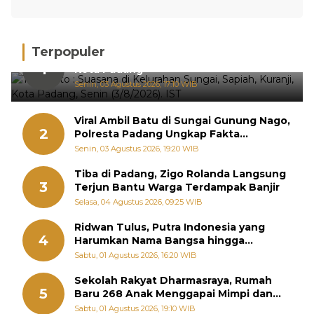
Terpopuler
Hujan Deras, 15 Titik Banjir Terdeteksi di
1
Kota Padang
Senin, 03 Agustus 2026, 17:10 WIB
Viral Ambil Batu di Sungai Gunung Nago,
2
Polresta Padang Ungkap Fakta
Sebenarnya
Senin, 03 Agustus 2026, 19:20 WIB
Tiba di Padang, Zigo Rolanda Langsung
3
Terjun Bantu Warga Terdampak Banjir
Selasa, 04 Agustus 2026, 09:25 WIB
Ridwan Tulus, Putra Indonesia yang
4
Harumkan Nama Bangsa hingga
Diabadikan dalam Buku Jepang
Sabtu, 01 Agustus 2026, 16:20 WIB
Sekolah Rakyat Dharmasraya, Rumah
5
Baru 268 Anak Menggapai Mimpi dan
Memutus Rantai Kemiskinan
Sabtu, 01 Agustus 2026, 19:10 WIB