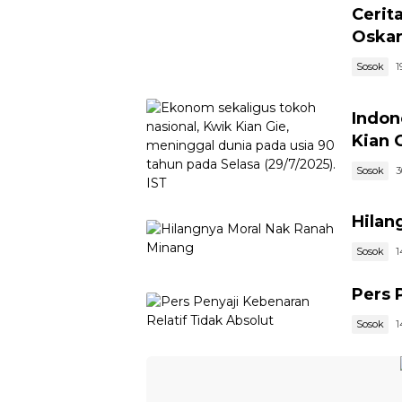
Cerit
Oskar
Sosok
1
Indon
Kian 
Sosok
3
Hilan
Sosok
1
Pers 
Sosok
1