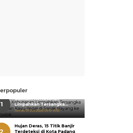
erpopuler
Gakkum Kehutanan
1
Limpahkan Tersangka
Pemanenan Kayu Ilegal di
Jumat, 31 Juli 2026, 09:10 WIB
Sariak Bayang ke Kejari
Solok
Hujan Deras, 15 Titik Banjir
2
Terdeteksi di Kota Padang