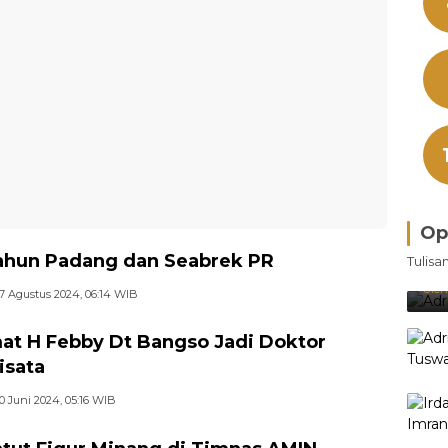
Op
Bra
ahun Padang dan Seabrek PR
Tulisa
Je
Ke
Oleh
7 Agustus 2024, 06:14 WIB
at H Febby Dt Bangso Jadi Doktor
isata
0 Juni 2024, 05:16 WIB