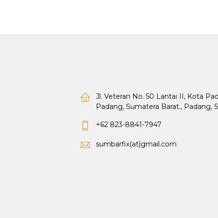
Jl. Veteran No. 50 Lantai II, Kota P
Padang, Sumatera Barat., Padang, 
+62 823-8841-7947
sumbarfix(at)gmail.com