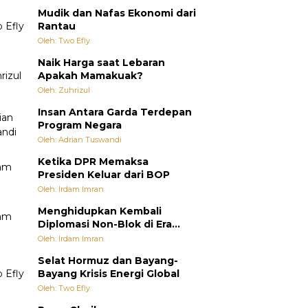
Mudik dan Nafas Ekonomi dari
Rantau
Oleh: Two Efly
Naik Harga saat Lebaran
Apakah Mamakuak?
Oleh: Zuhrizul
Insan Antara Garda Terdepan
Program Negara
Oleh: Adrian Tuswandi
Ketika DPR Memaksa
Presiden Keluar dari BOP
Oleh: Irdam Imran
Menghidupkan Kembali
Diplomasi Non-Blok di Era
Multipolar
Oleh: Irdam Imran
Selat Hormuz dan Bayang-
Bayang Krisis Energi Global
Oleh: Two Efly