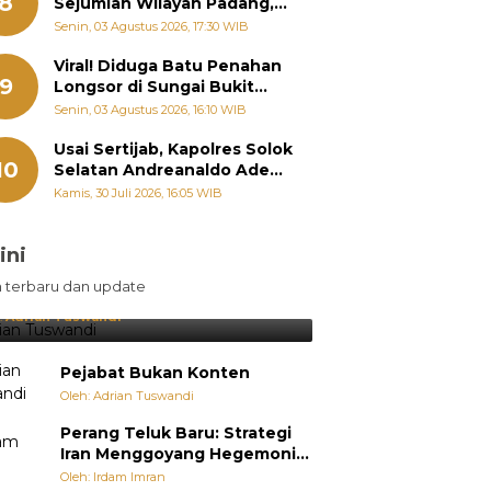
8
Sejumlah Wilayah Padang,
Fadly Amran Perintahkan
Senin, 03 Agustus 2026, 17:30 WIB
OPD Siaga
Viral! Diduga Batu Penahan
9
Longsor di Sungai Bukit
Nago Padang Diambil, Warga
Senin, 03 Agustus 2026, 16:10 WIB
Khawatir Bencana Terulang
Usai Sertijab, Kapolres Solok
10
Selatan Andreanaldo Ademi
Kumpulkan Ninik Mamak
Kamis, 30 Juli 2026, 16:05 WIB
Bahas Kamtibmas dan Judi
Online
ini
sil Lebih Diunggulkan, tetapi
n terbaru dan update
pang Selalu Punya Cara Membuat
jutan
:
Adrian Tuswandi
Pejabat Bukan Konten
Oleh: Adrian Tuswandi
Perang Teluk Baru: Strategi
Iran Menggoyang Hegemoni
AS dari Dalam
Oleh: Irdam Imran