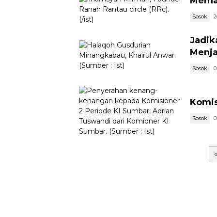
Memat
Sosok
2
Jadik
Menja
Sosok
0
Komis
Sosok
0