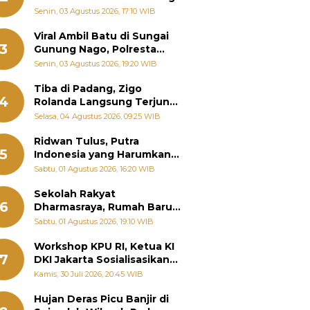
Senin, 03 Agustus 2026, 17:10 WIB
Viral Ambil Batu di Sungai
3
Gunung Nago, Polresta
Padang Ungkap Fakta
Senin, 03 Agustus 2026, 19:20 WIB
Sebenarnya
Tiba di Padang, Zigo
4
Rolanda Langsung Terjun
Bantu Warga Terdampak
Selasa, 04 Agustus 2026, 09:25 WIB
Banjir
Ridwan Tulus, Putra
5
Indonesia yang Harumkan
Nama Bangsa hingga
Sabtu, 01 Agustus 2026, 16:20 WIB
Diabadikan dalam Buku
Jepang
Sekolah Rakyat
6
Dharmasraya, Rumah Baru
268 Anak Menggapai Mimpi
Sabtu, 01 Agustus 2026, 19:10 WIB
dan Memutus Rantai
Kemiskinan
Workshop KPU RI, Ketua KI
7
DKI Jakarta Sosialisasikan
Hukum Acara Penyelesaian
Kamis, 30 Juli 2026, 20:45 WIB
Sengketa Informasi Publik
Hujan Deras Picu Banjir di