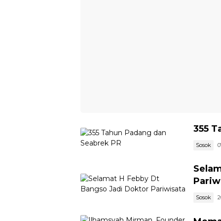
355 T
Sosok
0
Selam
Pariw
Sosok
2