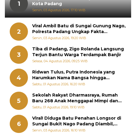
1
Kota Padang
Senin, 03 Agustus 2026, 17:10 WIB
Viral Ambil Batu di Sungai Gunung Nago,
2
Polresta Padang Ungkap Fakta
Sebenarnya
Senin, 03 Agustus 2026, 19:20 WIB
Tiba di Padang, Zigo Rolanda Langsung
3
Terjun Bantu Warga Terdampak Banjir
Selasa, 04 Agustus 2026, 09:25 WIB
Ridwan Tulus, Putra Indonesia yang
4
Harumkan Nama Bangsa hingga
Diabadikan dalam Buku Jepang
Sabtu, 01 Agustus 2026, 16:20 WIB
Sekolah Rakyat Dharmasraya, Rumah
5
Baru 268 Anak Menggapai Mimpi dan
Memutus Rantai Kemiskinan
Sabtu, 01 Agustus 2026, 19:10 WIB
Viral! Diduga Batu Penahan Longsor di
6
Sungai Bukit Nago Padang Diambil,
Warga Khawatir Bencana Terulang
Senin, 03 Agustus 2026, 16:10 WIB