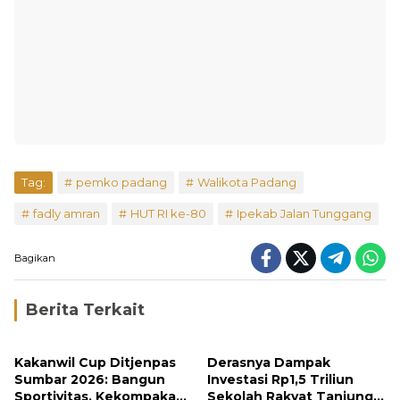
Tag:
pemko padang
Walikota Padang
fadly amran
HUT RI ke-80
Ipekab Jalan Tunggang
Bagikan
Berita Terkait
Kakanwil Cup Ditjenpas
Derasnya Dampak
Sumbar 2026: Bangun
Investasi Rp1,5 Triliun
Sportivitas, Kekompakan
Sekolah Rakyat Tanjung