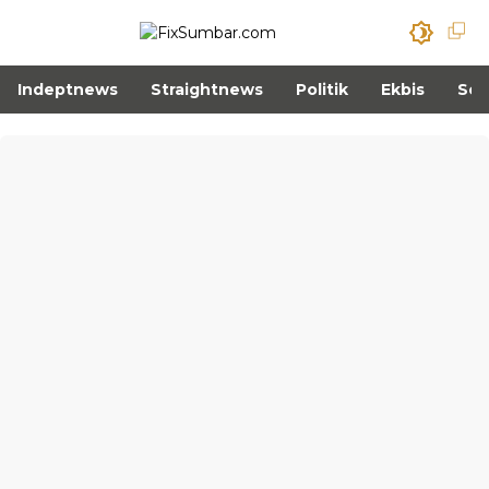
Indeptnews
Straightnews
Politik
Ekbis
Sos