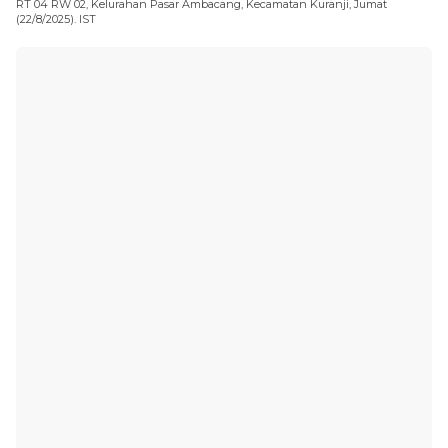
RT 04 RW 02, Kelurahan Pasar Ambacang, Kecamatan Kuranji, Jumat
(22/8/2025). IST