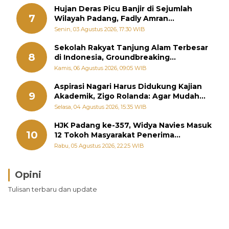
Hujan Deras Picu Banjir di Sejumlah
7
Wilayah Padang, Fadly Amran
Perintahkan OPD Siaga
Senin, 03 Agustus 2026, 17:30 WIB
Sekolah Rakyat Tanjung Alam Terbesar
8
di Indonesia, Groundbreaking
September
Kamis, 06 Agustus 2026, 09:05 WIB
Aspirasi Nagari Harus Didukung Kajian
9
Akademik, Zigo Rolanda: Agar Mudah
Diperjuangkan di Kementerian
Selasa, 04 Agustus 2026, 15:35 WIB
HJK Padang ke-357, Widya Navies Masuk
10
12 Tokoh Masyarakat Penerima
Penghargaan Pemko Padang
Rabu, 05 Agustus 2026, 22:25 WIB
Opini
Tulisan terbaru dan update