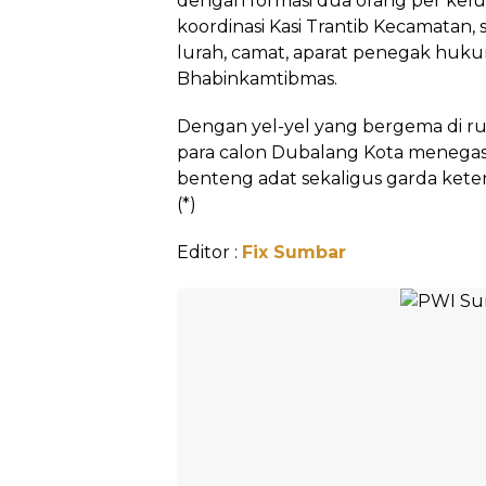
dengan formasi dua orang per kelu
koordinasi Kasi Trantib Kecamatan,
lurah, camat, aparat penegak huku
Bhabinkamtibmas.
Dengan yel-yel yang bergema di 
para calon Dubalang Kota menega
benteng adat sekaligus garda kete
(*)
Editor :
Fix Sumbar