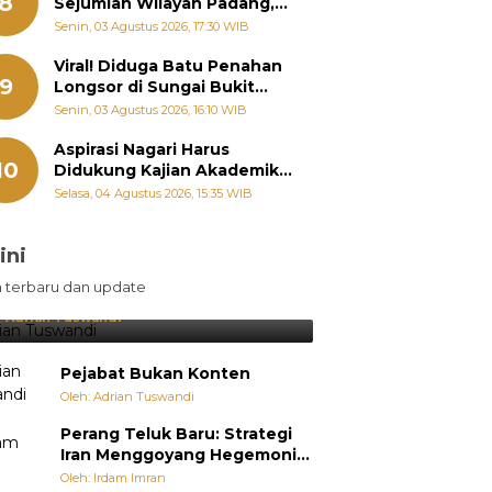
8
Sejumlah Wilayah Padang,
Fadly Amran Perintahkan
Senin, 03 Agustus 2026, 17:30 WIB
OPD Siaga
Viral! Diduga Batu Penahan
9
Longsor di Sungai Bukit
Nago Padang Diambil, Warga
Senin, 03 Agustus 2026, 16:10 WIB
Khawatir Bencana Terulang
Aspirasi Nagari Harus
10
Didukung Kajian Akademik,
Zigo Rolanda: Agar Mudah
Selasa, 04 Agustus 2026, 15:35 WIB
Diperjuangkan di
Kementerian
ini
sil Lebih Diunggulkan, tetapi
n terbaru dan update
pang Selalu Punya Cara Membuat
jutan
:
Adrian Tuswandi
Pejabat Bukan Konten
Oleh: Adrian Tuswandi
Perang Teluk Baru: Strategi
Iran Menggoyang Hegemoni
AS dari Dalam
Oleh: Irdam Imran