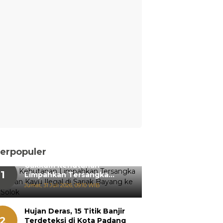
erpopuler
Gakkum Kehutanan
1
Limpahkan Tersangka
Pemanenan Kayu Ilegal di
Jumat, 31 Juli 2026, 09:10 WIB
Sariak Bayang ke Kejari
Solok
Hujan Deras, 15 Titik Banjir
2
Terdeteksi di Kota Padang