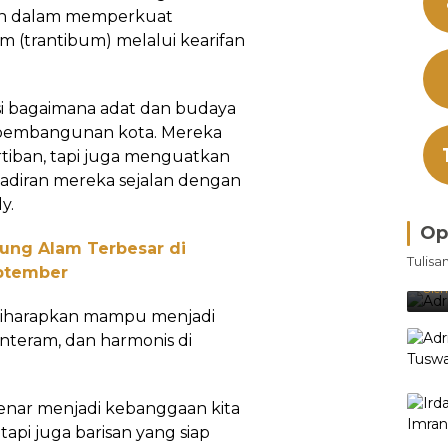
ah dalam memperkuat
 (trantibum) melalui kearifan
si bagaimana adat dan budaya
 pembangunan kota. Mereka
tiban, tapi juga menguatkan
diran mereka sejalan dengan
y.
Op
jung Alam Terbesar di
Bra
Tulisa
Je
eptember
Ke
Oleh
diharapkan mampu menjadi
nteram, dan harmonis di
enar menjadi kebanggaan kita
api juga barisan yang siap