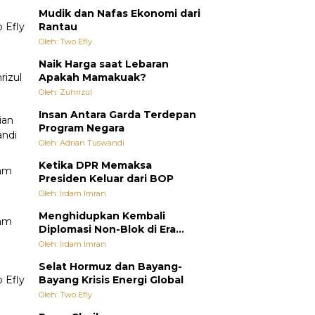
Mudik dan Nafas Ekonomi dari
Rantau
Oleh: Two Efly
Naik Harga saat Lebaran
Apakah Mamakuak?
Oleh: Zuhrizul
Insan Antara Garda Terdepan
Program Negara
Oleh: Adrian Tuswandi
Ketika DPR Memaksa
Presiden Keluar dari BOP
Oleh: Irdam Imran
Menghidupkan Kembali
Diplomasi Non-Blok di Era
Multipolar
Oleh: Irdam Imran
Selat Hormuz dan Bayang-
Bayang Krisis Energi Global
Oleh: Two Efly