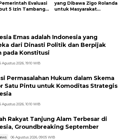
Pemerintah Evaluasi
yang Dibawa Zigo Rolanda
but 5 Izin Tambang
untuk Masyarakat
 Sungai
Kabupaten Solok
esia Emas adalah Indonesia yang
ka dari Dinasti Politik dan Berpijak
 pada Konstitusi
6 Agustus 2026, 19:10 WIB
si Permasalahan Hukum dalam Skema
r Satu Pintu untuk Komoditas Strategis
esia
6 Agustus 2026, 10:10 WIB
ah Rakyat Tanjung Alam Terbesar di
esia, Groundbreaking September
news
06 Agustus 2026, 09:05 WIB