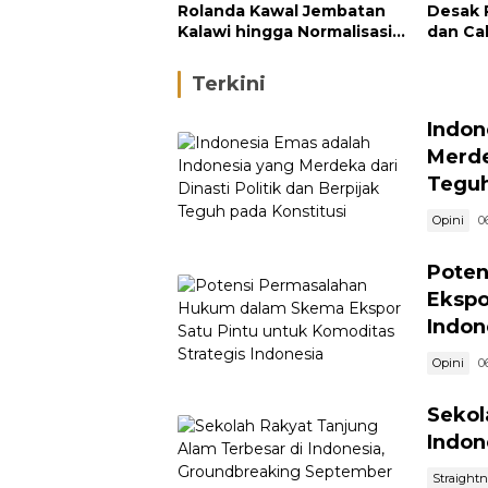
Rolanda Kawal Jembatan
Desak 
Kalawi hingga Normalisasi
dan Ca
Sungai
di Hulu
Terkini
Indon
Merde
Teguh
Opini
0
Poten
Ekspo
Indon
Opini
0
Sekol
Indon
Straight