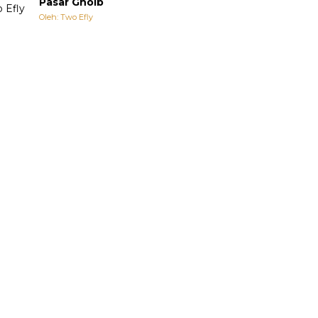
Pasar Ghoib
Oleh: Two Efly