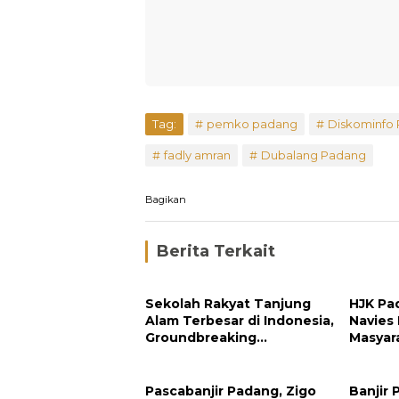
Tag:
pemko padang
Diskominfo
fadly amran
Dubalang Padang
Bagikan
Berita Terkait
Sekolah Rakyat Tanjung
HJK Pa
Alam Terbesar di Indonesia,
Navies
Groundbreaking
Masyar
September
Pengh
Padan
Pascabanjir Padang, Zigo
Banjir 