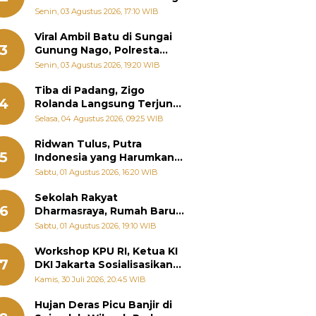
Senin, 03 Agustus 2026, 17:10 WIB
Viral Ambil Batu di Sungai
3
Gunung Nago, Polresta
Padang Ungkap Fakta
Senin, 03 Agustus 2026, 19:20 WIB
Sebenarnya
Tiba di Padang, Zigo
4
Rolanda Langsung Terjun
Bantu Warga Terdampak
Selasa, 04 Agustus 2026, 09:25 WIB
Banjir
Ridwan Tulus, Putra
5
Indonesia yang Harumkan
Nama Bangsa hingga
Sabtu, 01 Agustus 2026, 16:20 WIB
Diabadikan dalam Buku
Jepang
Sekolah Rakyat
6
Dharmasraya, Rumah Baru
268 Anak Menggapai Mimpi
Sabtu, 01 Agustus 2026, 19:10 WIB
dan Memutus Rantai
Kemiskinan
Workshop KPU RI, Ketua KI
7
DKI Jakarta Sosialisasikan
Hukum Acara Penyelesaian
Kamis, 30 Juli 2026, 20:45 WIB
Sengketa Informasi Publik
Hujan Deras Picu Banjir di