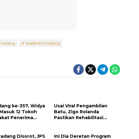
 Padang
Walikota Padang
dang ke-357, Widya
Usai Viral Pengambilan
 Masuk 12 Tokoh
Batu, Zigo Rolanda
akat Penerima
Pastikan Rehabilitasi
argaan Pemko
Gunung Nago Tetap
g
Berlanjut
Padang Disorot, JPS
Ini Dia Deretan Program