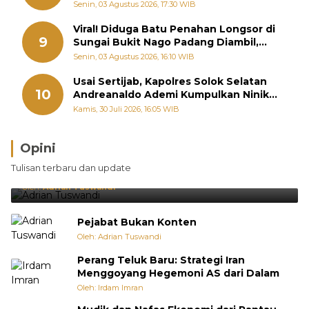
Perintahkan OPD Siaga
Senin, 03 Agustus 2026, 17:30 WIB
Viral! Diduga Batu Penahan Longsor di
9
Sungai Bukit Nago Padang Diambil,
Warga Khawatir Bencana Terulang
Senin, 03 Agustus 2026, 16:10 WIB
Usai Sertijab, Kapolres Solok Selatan
10
Andreanaldo Ademi Kumpulkan Ninik
Mamak Bahas Kamtibmas dan Judi
Kamis, 30 Juli 2026, 16:05 WIB
Online
Opini
Brasil Lebih Diunggulkan, tetapi Jepang Selalu
Tulisan terbaru dan update
Punya Cara Membuat Kejutan
Oleh:
Adrian Tuswandi
Pejabat Bukan Konten
Oleh: Adrian Tuswandi
Perang Teluk Baru: Strategi Iran
Menggoyang Hegemoni AS dari Dalam
Oleh: Irdam Imran