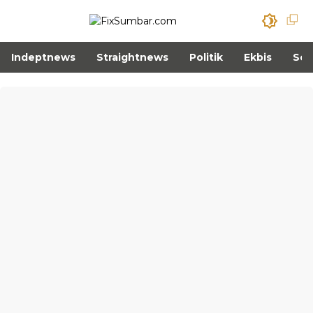
Indeptnews
Straightnews
Politik
Ekbis
Sos