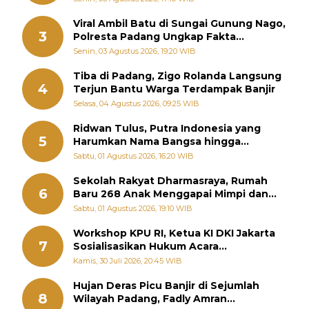
Viral Ambil Batu di Sungai Gunung Nago,
3
Polresta Padang Ungkap Fakta
Sebenarnya
Senin, 03 Agustus 2026, 19:20 WIB
Tiba di Padang, Zigo Rolanda Langsung
4
Terjun Bantu Warga Terdampak Banjir
Selasa, 04 Agustus 2026, 09:25 WIB
Ridwan Tulus, Putra Indonesia yang
5
Harumkan Nama Bangsa hingga
Diabadikan dalam Buku Jepang
Sabtu, 01 Agustus 2026, 16:20 WIB
Sekolah Rakyat Dharmasraya, Rumah
6
Baru 268 Anak Menggapai Mimpi dan
Memutus Rantai Kemiskinan
Sabtu, 01 Agustus 2026, 19:10 WIB
Workshop KPU RI, Ketua KI DKI Jakarta
7
Sosialisasikan Hukum Acara
Penyelesaian Sengketa Informasi Publik
Kamis, 30 Juli 2026, 20:45 WIB
Hujan Deras Picu Banjir di Sejumlah
8
Wilayah Padang, Fadly Amran