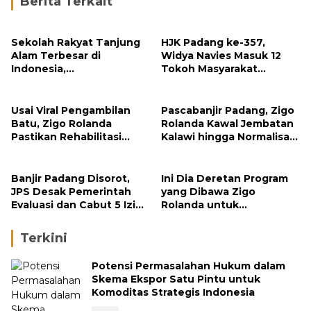
Berita Terkait
Sekolah Rakyat Tanjung
HJK Padang ke-357,
Alam Terbesar di
Widya Navies Masuk 12
Indonesia,
Tokoh Masyarakat
Groundbreaking
Penerima Penghargaan
September
Pemko Padang
Usai Viral Pengambilan
Pascabanjir Padang, Zigo
Batu, Zigo Rolanda
Rolanda Kawal Jembatan
Pastikan Rehabilitasi
Kalawi hingga Normalisasi
Gunung Nago Tetap
Sungai
Berlanjut
Banjir Padang Disorot,
Ini Dia Deretan Program
JPS Desak Pemerintah
yang Dibawa Zigo
Evaluasi dan Cabut 5 Izin
Rolanda untuk
Tambang di Hulu Sungai
Masyarakat Kabupaten
Solok
Terkini
Potensi Permasalahan Hukum dalam
Skema Ekspor Satu Pintu untuk
Komoditas Strategis Indonesia