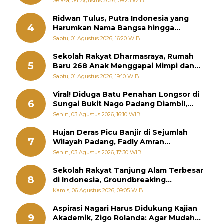
Selasa, 04 Agustus 2026, 09:25 WIB
Ridwan Tulus, Putra Indonesia yang
4
Harumkan Nama Bangsa hingga
Diabadikan dalam Buku Jepang
Sabtu, 01 Agustus 2026, 16:20 WIB
Sekolah Rakyat Dharmasraya, Rumah
5
Baru 268 Anak Menggapai Mimpi dan
Memutus Rantai Kemiskinan
Sabtu, 01 Agustus 2026, 19:10 WIB
Viral! Diduga Batu Penahan Longsor di
6
Sungai Bukit Nago Padang Diambil,
Warga Khawatir Bencana Terulang
Senin, 03 Agustus 2026, 16:10 WIB
Hujan Deras Picu Banjir di Sejumlah
7
Wilayah Padang, Fadly Amran
Perintahkan OPD Siaga
Senin, 03 Agustus 2026, 17:30 WIB
Sekolah Rakyat Tanjung Alam Terbesar
8
di Indonesia, Groundbreaking
September
Kamis, 06 Agustus 2026, 09:05 WIB
Aspirasi Nagari Harus Didukung Kajian
9
Akademik, Zigo Rolanda: Agar Mudah