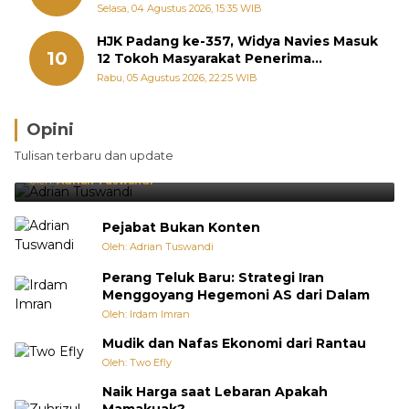
Diperjuangkan di Kementerian
Selasa, 04 Agustus 2026, 15:35 WIB
HJK Padang ke-357, Widya Navies Masuk
10
12 Tokoh Masyarakat Penerima
Penghargaan Pemko Padang
Rabu, 05 Agustus 2026, 22:25 WIB
Opini
Brasil Lebih Diunggulkan, tetapi Jepang Selalu
Tulisan terbaru dan update
Punya Cara Membuat Kejutan
Oleh:
Adrian Tuswandi
Pejabat Bukan Konten
Oleh: Adrian Tuswandi
Perang Teluk Baru: Strategi Iran
Menggoyang Hegemoni AS dari Dalam
Oleh: Irdam Imran
Mudik dan Nafas Ekonomi dari Rantau
Oleh: Two Efly
Naik Harga saat Lebaran Apakah