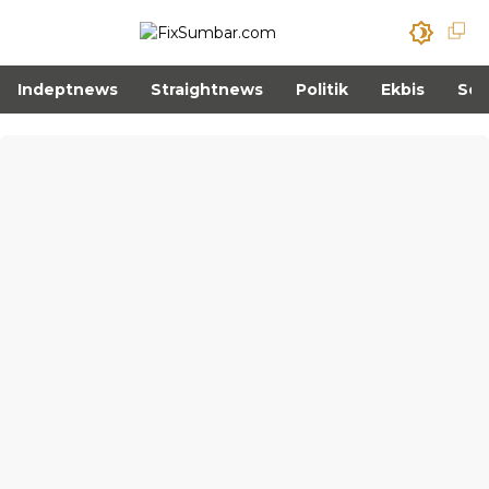
Indeptnews
Straightnews
Politik
Ekbis
Sos