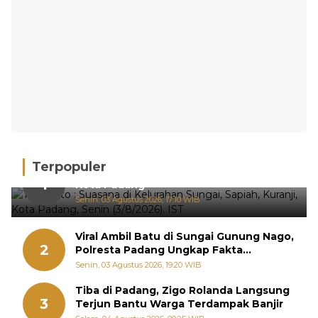
Terpopuler
Hujan Deras, 15 Titik Banjir Terdeteksi di
1
Kota Padang
Senin, 03 Agustus 2026, 17:10 WIB
Viral Ambil Batu di Sungai Gunung Nago,
2
Polresta Padang Ungkap Fakta
Sebenarnya
Senin, 03 Agustus 2026, 19:20 WIB
Tiba di Padang, Zigo Rolanda Langsung
3
Terjun Bantu Warga Terdampak Banjir