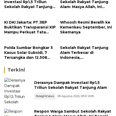
Investasi Rp1,5 Triliun
Sekolah Rakyat Tanjung
Sekolah Rakyat Tanjung
Alam: Masya Allah, Ini
Alam
Rezeki untuk Nagari Kami
KI DKI Jakarta: PT JIEP
Whoosh Resmi Beralih ke
Buktikan Transparansi KIP
Kemenkeu September, Ini
Mampu Perkuat Tata
Skemanya
Kelola Perusahaan
Polda Sumbar Bongkar 5
Sekolah Rakyat Tanjung
Kasus Solar Subsidi, 7
Alam Terbesar di
Tersangka dan 12.508
Indonesia,
Liter Bio Solar Disita
Groundbreaking
September
Terkini
Derasnya Dampak Investasi Rp1,5
Triliun Sekolah Rakyat Tanjung Alam
Straightnews
08 Agustus 2026, 09:10 WIB
Respon Warga Sambut Sekolah Rakyat