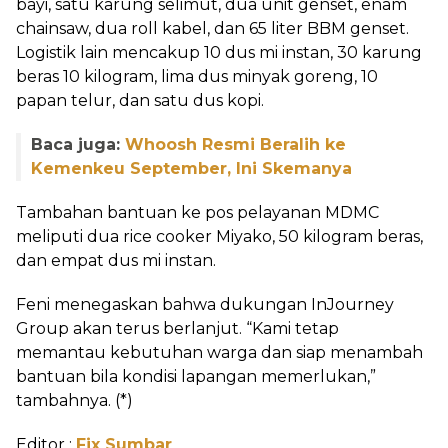
bayi, satu karung selimut, dua unit genset, enam
chainsaw, dua roll kabel, dan 65 liter BBM genset.
Logistik lain mencakup 10 dus mi instan, 30 karung
beras 10 kilogram, lima dus minyak goreng, 10
papan telur, dan satu dus kopi.
Baca juga:
Whoosh Resmi Beralih ke
Kemenkeu September, Ini Skemanya
Tambahan bantuan ke pos pelayanan MDMC
meliputi dua rice cooker Miyako, 50 kilogram beras,
dan empat dus mi instan.
Feni menegaskan bahwa dukungan InJourney
Group akan terus berlanjut. “Kami tetap
memantau kebutuhan warga dan siap menambah
bantuan bila kondisi lapangan memerlukan,”
tambahnya. (*)
Editor :
Fix Sumbar