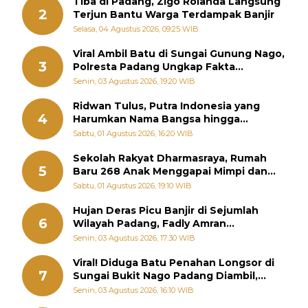
Tiba di Padang, Zigo Rolanda Langsung
2
Terjun Bantu Warga Terdampak Banjir
Selasa, 04 Agustus 2026, 09:25 WIB
Viral Ambil Batu di Sungai Gunung Nago,
3
Polresta Padang Ungkap Fakta
Sebenarnya
Senin, 03 Agustus 2026, 19:20 WIB
Ridwan Tulus, Putra Indonesia yang
4
Harumkan Nama Bangsa hingga
Diabadikan dalam Buku Jepang
Sabtu, 01 Agustus 2026, 16:20 WIB
Sekolah Rakyat Dharmasraya, Rumah
5
Baru 268 Anak Menggapai Mimpi dan
Memutus Rantai Kemiskinan
Sabtu, 01 Agustus 2026, 19:10 WIB
Hujan Deras Picu Banjir di Sejumlah
6
Wilayah Padang, Fadly Amran
Perintahkan OPD Siaga
Senin, 03 Agustus 2026, 17:30 WIB
Viral! Diduga Batu Penahan Longsor di
7
Sungai Bukit Nago Padang Diambil,
Warga Khawatir Bencana Terulang
Senin, 03 Agustus 2026, 16:10 WIB