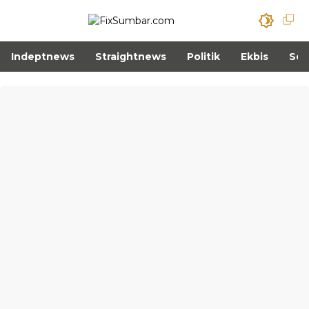
Indeptnews
Straightnews
Politik
Ekbis
Sos