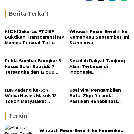
Berita Terkait
KI DKI Jakarta: PT JIEP
Whoosh Resmi Beralih ke
Buktikan Transparansi KIP
Kemenkeu September, Ini
Mampu Perkuat Tata
Skemanya
Kelola Perusahaan
Polda Sumbar Bongkar 5
Sekolah Rakyat Tanjung
Kasus Solar Subsidi, 7
Alam Terbesar di
Tersangka dan 12.508
Indonesia,
Liter Bio Solar Disita
Groundbreaking
September
HJK Padang ke-357,
Usai Viral Pengambilan
Widya Navies Masuk 12
Batu, Zigo Rolanda
Tokoh Masyarakat
Pastikan Rehabilitasi
Penerima Penghargaan
Gunung Nago Tetap
Pemko Padang
Berlanjut
Terkini
Whoosh Resmi Beralih ke Kemenkeu