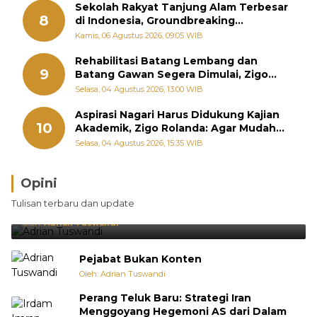
Sekolah Rakyat Tanjung Alam Terbesar
8
di Indonesia, Groundbreaking
September
Kamis, 06 Agustus 2026, 09:05 WIB
Rehabilitasi Batang Lembang dan
9
Batang Gawan Segera Dimulai, Zigo
Rolanda Pastikan Proyek Berjalan
Selasa, 04 Agustus 2026, 13:00 WIB
Aspirasi Nagari Harus Didukung Kajian
10
Akademik, Zigo Rolanda: Agar Mudah
Diperjuangkan di Kementerian
Selasa, 04 Agustus 2026, 15:35 WIB
Opini
Brasil Lebih Diunggulkan, tetapi Jepang Selalu
Tulisan terbaru dan update
Punya Cara Membuat Kejutan
Oleh:
Adrian Tuswandi
Pejabat Bukan Konten
Oleh: Adrian Tuswandi
Perang Teluk Baru: Strategi Iran
Menggoyang Hegemoni AS dari Dalam