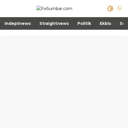
Indeptnews
Straightnews
Politik
Ekbis
Sos