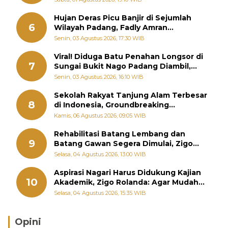
Hujan Deras Picu Banjir di Sejumlah
6
Wilayah Padang, Fadly Amran
Perintahkan OPD Siaga
Senin, 03 Agustus 2026, 17:30 WIB
Viral! Diduga Batu Penahan Longsor di
7
Sungai Bukit Nago Padang Diambil,
Warga Khawatir Bencana Terulang
Senin, 03 Agustus 2026, 16:10 WIB
Sekolah Rakyat Tanjung Alam Terbesar
8
di Indonesia, Groundbreaking
September
Kamis, 06 Agustus 2026, 09:05 WIB
Rehabilitasi Batang Lembang dan
9
Batang Gawan Segera Dimulai, Zigo
Rolanda Pastikan Proyek Berjalan
Selasa, 04 Agustus 2026, 13:00 WIB
Aspirasi Nagari Harus Didukung Kajian
10
Akademik, Zigo Rolanda: Agar Mudah
Diperjuangkan di Kementerian
Selasa, 04 Agustus 2026, 15:35 WIB
Opini