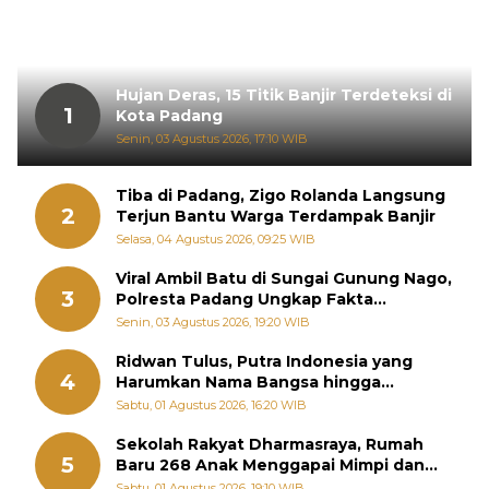
Hujan Deras, 15 Titik Banjir Terdeteksi di
1
Kota Padang
Senin, 03 Agustus 2026, 17:10 WIB
Tiba di Padang, Zigo Rolanda Langsung
2
Terjun Bantu Warga Terdampak Banjir
Selasa, 04 Agustus 2026, 09:25 WIB
Viral Ambil Batu di Sungai Gunung Nago,
3
Polresta Padang Ungkap Fakta
Sebenarnya
Senin, 03 Agustus 2026, 19:20 WIB
Ridwan Tulus, Putra Indonesia yang
4
Harumkan Nama Bangsa hingga
Diabadikan dalam Buku Jepang
Sabtu, 01 Agustus 2026, 16:20 WIB
Sekolah Rakyat Dharmasraya, Rumah
5
Baru 268 Anak Menggapai Mimpi dan
Memutus Rantai Kemiskinan
Sabtu, 01 Agustus 2026, 19:10 WIB