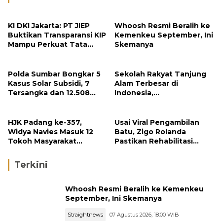
KI DKI Jakarta: PT JIEP
Whoosh Resmi Beralih ke
Buktikan Transparansi KIP
Kemenkeu September, Ini
Mampu Perkuat Tata
Skemanya
Kelola Perusahaan
Polda Sumbar Bongkar 5
Sekolah Rakyat Tanjung
Kasus Solar Subsidi, 7
Alam Terbesar di
Tersangka dan 12.508
Indonesia,
Liter Bio Solar Disita
Groundbreaking
September
HJK Padang ke-357,
Usai Viral Pengambilan
Widya Navies Masuk 12
Batu, Zigo Rolanda
Tokoh Masyarakat
Pastikan Rehabilitasi
Penerima Penghargaan
Gunung Nago Tetap
Pemko Padang
Berlanjut
Terkini
Whoosh Resmi Beralih ke Kemenkeu
September, Ini Skemanya
Straightnews
07 Agustus 2026, 18:00 WIB