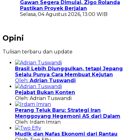
Gawan Segera Dimulai, Zigo Rolanda
Pastikan Proyek Berjalan
Selasa, 04 Agustus 2026, 13:00 WIB
Opini
Tulisan terbaru dan update
Brasil Lebih Diunggulkan, tetapi Jepang
Selalu Punya Cara Membuat Kejutan
Oleh:
Adrian Tuswandi
Pejabat Bukan Konten
Oleh: Adrian Tuswandi
Perang Teluk Baru: Strategi Iran
Menggoyang Hegemoni AS dari Dalam
Oleh: Irdam Imran
Mudik dan Nafas Ekonomi dari Rantau
Oleh: Two Efly