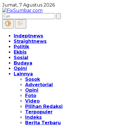
Jumat, 7 Agustus 2026
Indeptnews
Straightnews
Politik
Ekbis
Sosial
Budaya
Opini
Lainnya
Sosok
Advertorial
Opini
Foto
Video
Pilihan Redaksi
Terpopuler
Indeks
Berita Terbaru