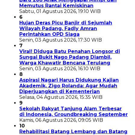
Memutus Rantai Kemiskinan
Sabtu, 01 Agustus 2026, 19:10 WIB
6
Hujan Deras Picu Banjir di Sejumlah
Wilayah Padang, Fadly Amran
Perintahkan OPD Siaga
Senin, 03 Agustus 2026, 17:30 WIB
7
Viral! Diduga Batu Penahan Longsor di
Sungai Bukit Nago Padang Diambil,
Warga Khawatir Bencana Terulang
Senin, 03 Agustus 2026, 16:10 WIB
8
Aspirasi Nagari Harus Didukung Kajian
Akademik, Zigo Rolanda: Agar Mudah
Diperjuangkan di Kementerian
Selasa, 04 Agustus 2026, 15:35 WIB
9
Sekolah Rakyat Tanjung Alam Terbesar
di Indonesia, Groundbreaking September
Kamis, 06 Agustus 2026, 09:05 WIB
10
Rehabilitasi Batang Lembang dan Batang