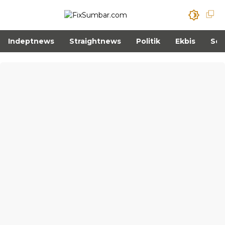
Indeptnews
Straightnews
Politik
Ekbis
Sos