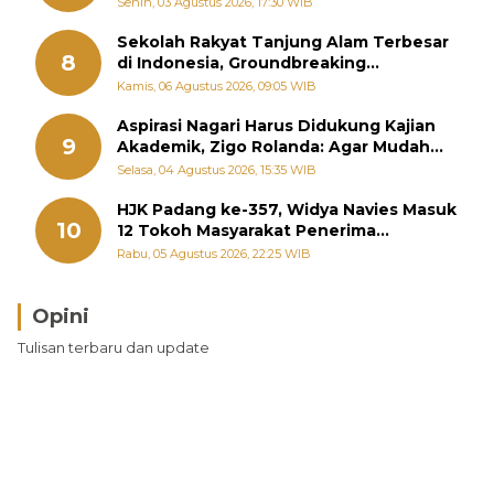
Senin, 03 Agustus 2026, 17:30 WIB
Sekolah Rakyat Tanjung Alam Terbesar
8
di Indonesia, Groundbreaking
September
Kamis, 06 Agustus 2026, 09:05 WIB
Aspirasi Nagari Harus Didukung Kajian
9
Akademik, Zigo Rolanda: Agar Mudah
Diperjuangkan di Kementerian
Selasa, 04 Agustus 2026, 15:35 WIB
HJK Padang ke-357, Widya Navies Masuk
10
12 Tokoh Masyarakat Penerima
Penghargaan Pemko Padang
Rabu, 05 Agustus 2026, 22:25 WIB
Opini
Tulisan terbaru dan update