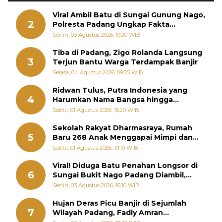
Viral Ambil Batu di Sungai Gunung Nago,
2
Polresta Padang Ungkap Fakta
Sebenarnya
Senin, 03 Agustus 2026, 19:20 WIB
Tiba di Padang, Zigo Rolanda Langsung
3
Terjun Bantu Warga Terdampak Banjir
Selasa, 04 Agustus 2026, 09:25 WIB
Ridwan Tulus, Putra Indonesia yang
4
Harumkan Nama Bangsa hingga
Diabadikan dalam Buku Jepang
Sabtu, 01 Agustus 2026, 16:20 WIB
Sekolah Rakyat Dharmasraya, Rumah
5
Baru 268 Anak Menggapai Mimpi dan
Memutus Rantai Kemiskinan
Sabtu, 01 Agustus 2026, 19:10 WIB
Viral! Diduga Batu Penahan Longsor di
6
Sungai Bukit Nago Padang Diambil,
Warga Khawatir Bencana Terulang
Senin, 03 Agustus 2026, 16:10 WIB
Hujan Deras Picu Banjir di Sejumlah
7
Wilayah Padang, Fadly Amran
Perintahkan OPD Siaga