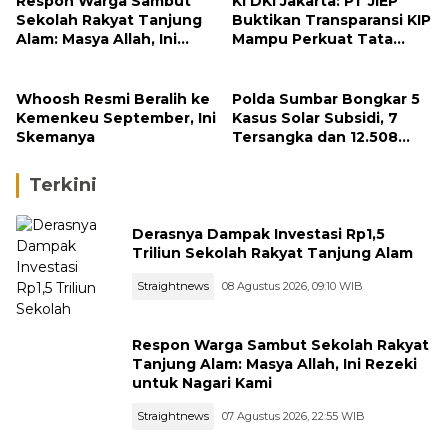
Respon Warga Sambut
KI DKI Jakarta: PT JIEP
Sekolah Rakyat Tanjung
Buktikan Transparansi KIP
Alam: Masya Allah, Ini
Mampu Perkuat Tata
Rezeki untuk Nagari Kami
Kelola Perusahaan
Whoosh Resmi Beralih ke
Polda Sumbar Bongkar 5
Kemenkeu September, Ini
Kasus Solar Subsidi, 7
Skemanya
Tersangka dan 12.508
Liter Bio Solar Disita
Terkini
Derasnya Dampak Investasi Rp1,5
Triliun Sekolah Rakyat Tanjung Alam
Straightnews
08 Agustus 2026, 09:10 WIB
Respon Warga Sambut Sekolah Rakyat
Tanjung Alam: Masya Allah, Ini Rezeki
untuk Nagari Kami
Straightnews
07 Agustus 2026, 22:55 WIB