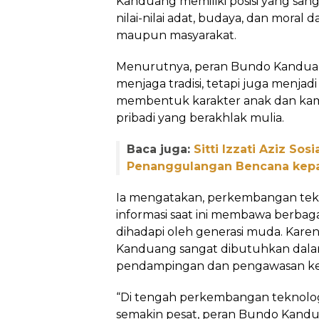
Kanduang memiliki posisi yang sang
nilai-nilai adat, budaya, dan moral
maupun masyarakat.
Menurutnya, peran Bundo Kanduan
menjaga tradisi, tetapi juga menja
membentuk karakter anak dan ka
pribadi yang berakhlak mulia.
Baca juga:
Sitti Izzati Aziz Sos
Penanggulangan Bencana kepa
Ia mengatakan, perkembangan tekn
informasi saat ini membawa berbag
dihadapi oleh generasi muda. Karen
Kanduang sangat dibutuhkan dal
pendampingan dan pengawasan ke
“Di tengah perkembangan teknologi
semakin pesat, peran Bundo Kand