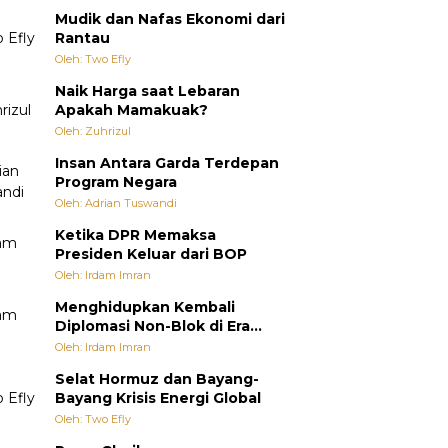
Mudik dan Nafas Ekonomi dari
Rantau
Oleh: Two Efly
Naik Harga saat Lebaran
Apakah Mamakuak?
Oleh: Zuhrizul
Insan Antara Garda Terdepan
Program Negara
Oleh: Adrian Tuswandi
Ketika DPR Memaksa
Presiden Keluar dari BOP
Oleh: Irdam Imran
Menghidupkan Kembali
Diplomasi Non-Blok di Era
Multipolar
Oleh: Irdam Imran
Selat Hormuz dan Bayang-
Bayang Krisis Energi Global
Oleh: Two Efly