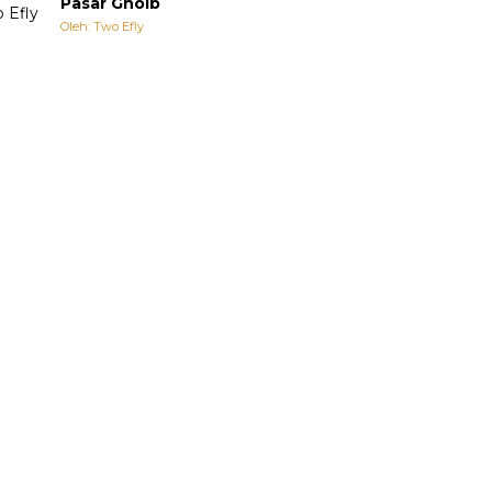
Pasar Ghoib
Oleh: Two Efly