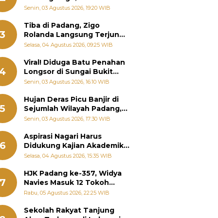
Padang Ungkap Fakta
Senin, 03 Agustus 2026, 19:20 WIB
Sebenarnya
Tiba di Padang, Zigo
3
Rolanda Langsung Terjun
Bantu Warga Terdampak
Selasa, 04 Agustus 2026, 09:25 WIB
Banjir
Viral! Diduga Batu Penahan
4
Longsor di Sungai Bukit
Nago Padang Diambil, Warga
Senin, 03 Agustus 2026, 16:10 WIB
Khawatir Bencana Terulang
Hujan Deras Picu Banjir di
5
Sejumlah Wilayah Padang,
Fadly Amran Perintahkan
Senin, 03 Agustus 2026, 17:30 WIB
OPD Siaga
Aspirasi Nagari Harus
6
Didukung Kajian Akademik,
Zigo Rolanda: Agar Mudah
Selasa, 04 Agustus 2026, 15:35 WIB
Diperjuangkan di
Kementerian
HJK Padang ke-357, Widya
7
Navies Masuk 12 Tokoh
Masyarakat Penerima
Rabu, 05 Agustus 2026, 22:25 WIB
Penghargaan Pemko
Padang
Sekolah Rakyat Tanjung