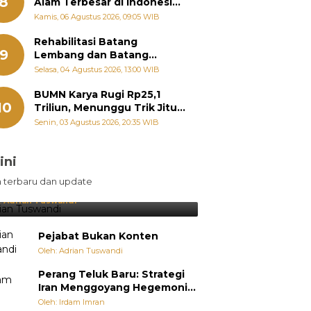
8
Alam Terbesar di Indonesia,
Groundbreaking September
Kamis, 06 Agustus 2026, 09:05 WIB
Rehabilitasi Batang
9
Lembang dan Batang
Gawan Segera Dimulai, Zigo
Selasa, 04 Agustus 2026, 13:00 WIB
Rolanda Pastikan Proyek
Berjalan
BUMN Karya Rugi Rp25,1
10
Triliun, Menunggu Trik Jitu
Bos Danantara
Senin, 03 Agustus 2026, 20:35 WIB
ini
sil Lebih Diunggulkan, tetapi
n terbaru dan update
pang Selalu Punya Cara Membuat
jutan
:
Adrian Tuswandi
Pejabat Bukan Konten
Oleh: Adrian Tuswandi
Perang Teluk Baru: Strategi
Iran Menggoyang Hegemoni
AS dari Dalam
Oleh: Irdam Imran