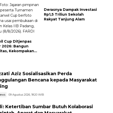
Derasnya Dampak Investasi
Rp1,5 Triliun Sekolah
Rakyat Tanjung Alam
il Cup Ditjenpas
 2026: Bangun
vitas, Kekompakan
tegritas Petugas
Izzati Aziz Sosialisasikan Perda
ggulangan Bencana kepada Masyarakat
ing
news
09 Agustus 2026, 18:20 WIB
i: Ketertiban Sumbar Butuh Kolaborasi