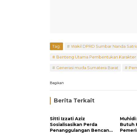
Tag:
Wakil DPRD Sumbar Nanda Satri
Benteng Utama Pembentukan Karakter 
Generasi muda Sumatera Barat
Pem
Bagikan
Berita Terkait
Sitti Izzati Aziz
Muhidi
Sosialisasikan Perda
Butuh 
Penanggulangan Bencana
Pemeri
kepada Masyarakat
Masyar