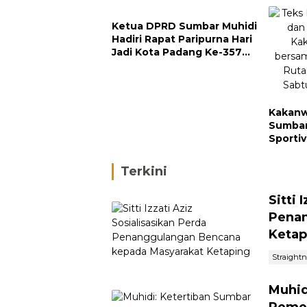
Ketaping
Ketua DPRD Sumbar Muhidi
Hadiri Rapat Paripurna Hari
Jadi Kota Padang Ke-357
Tahun
Kakanw
Sumbar
Sporti
dan In
Terkini
Sitti 
Penan
Ketap
Straight
Muhid