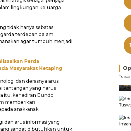
at strategis sebagai penjaga
 dalam lingkungan keluarga
g tidak hanya sebatas
di garda terdepan dalam
manakan agar tumbuh menjadi
ialisasikan Perda
Op
da Masyarakat Ketaping
Bra
Tulisa
Je
ologi dan derasnya arus
Ke
Oleh
ai tantangan yang harus
a itu, kehadiran Bundo
am memberikan
pada anak-anak.
 dan arus informasi yang
uang sangat dibutuhkan untuk