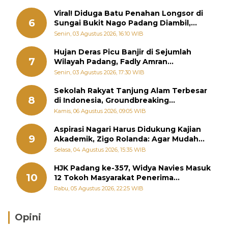
Viral! Diduga Batu Penahan Longsor di
6
Sungai Bukit Nago Padang Diambil,
Warga Khawatir Bencana Terulang
Senin, 03 Agustus 2026, 16:10 WIB
Hujan Deras Picu Banjir di Sejumlah
7
Wilayah Padang, Fadly Amran
Perintahkan OPD Siaga
Senin, 03 Agustus 2026, 17:30 WIB
Sekolah Rakyat Tanjung Alam Terbesar
8
di Indonesia, Groundbreaking
September
Kamis, 06 Agustus 2026, 09:05 WIB
Aspirasi Nagari Harus Didukung Kajian
9
Akademik, Zigo Rolanda: Agar Mudah
Diperjuangkan di Kementerian
Selasa, 04 Agustus 2026, 15:35 WIB
HJK Padang ke-357, Widya Navies Masuk
10
12 Tokoh Masyarakat Penerima
Penghargaan Pemko Padang
Rabu, 05 Agustus 2026, 22:25 WIB
Opini