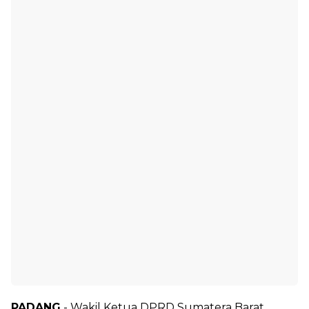
PADANG
- Wakil Ketua DPRD Sumatera Barat