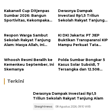
Kakanwil Cup Ditjenpas
Derasnya Dampak
Sumbar 2026: Bangun
Investasi Rp1,5 Triliun
Sportivitas, Kekompakan
Sekolah Rakyat Tanjung
dan Integritas Petugas
Alam
Respon Warga Sambut
KI DKI Jakarta: PT JIEP
Sekolah Rakyat Tanjung
Buktikan Transparansi KIP
Alam: Masya Allah, Ini
Mampu Perkuat Tata
Rezeki untuk Nagari Kami
Kelola Perusahaan
Whoosh Resmi Beralih ke
Polda Sumbar Bongkar 5
Kemenkeu September, Ini
Kasus Solar Subsidi, 7
Skemanya
Tersangka dan 12.508
Liter Bio Solar Disita
Terkini
Derasnya Dampak Investasi Rp1,5
Triliun Sekolah Rakyat Tanjung Alam
Straightnews
08 Agustus 2026, 09:10 WIB