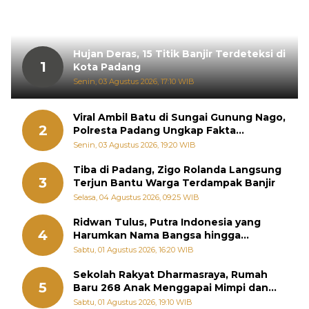
Hujan Deras, 15 Titik Banjir Terdeteksi di
1
Kota Padang
Senin, 03 Agustus 2026, 17:10 WIB
Viral Ambil Batu di Sungai Gunung Nago,
2
Polresta Padang Ungkap Fakta
Sebenarnya
Senin, 03 Agustus 2026, 19:20 WIB
Tiba di Padang, Zigo Rolanda Langsung
3
Terjun Bantu Warga Terdampak Banjir
Selasa, 04 Agustus 2026, 09:25 WIB
Ridwan Tulus, Putra Indonesia yang
4
Harumkan Nama Bangsa hingga
Diabadikan dalam Buku Jepang
Sabtu, 01 Agustus 2026, 16:20 WIB
Sekolah Rakyat Dharmasraya, Rumah
5
Baru 268 Anak Menggapai Mimpi dan
Memutus Rantai Kemiskinan
Sabtu, 01 Agustus 2026, 19:10 WIB