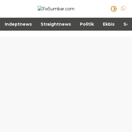
Indeptnews
Straightnews
Politik
Ekbis
Sos