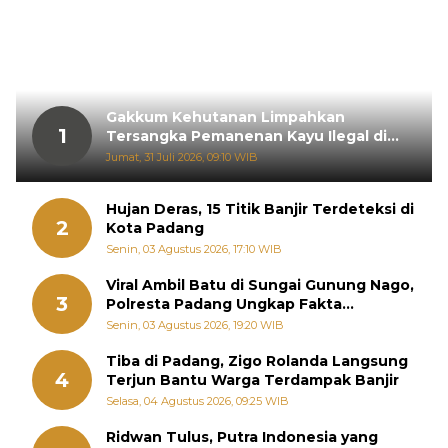
Gakkum Kehutanan Limpahkan
1
Tersangka Pemanenan Kayu Ilegal di
Sariak Bayang ke Kejari Solok
Jumat, 31 Juli 2026, 09:10 WIB
Hujan Deras, 15 Titik Banjir Terdeteksi di
2
Kota Padang
Senin, 03 Agustus 2026, 17:10 WIB
Viral Ambil Batu di Sungai Gunung Nago,
3
Polresta Padang Ungkap Fakta
Sebenarnya
Senin, 03 Agustus 2026, 19:20 WIB
Tiba di Padang, Zigo Rolanda Langsung
4
Terjun Bantu Warga Terdampak Banjir
Selasa, 04 Agustus 2026, 09:25 WIB
Ridwan Tulus, Putra Indonesia yang