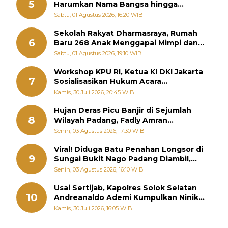
5
Harumkan Nama Bangsa hingga
Diabadikan dalam Buku Jepang
Sabtu, 01 Agustus 2026, 16:20 WIB
Sekolah Rakyat Dharmasraya, Rumah
6
Baru 268 Anak Menggapai Mimpi dan
Memutus Rantai Kemiskinan
Sabtu, 01 Agustus 2026, 19:10 WIB
Workshop KPU RI, Ketua KI DKI Jakarta
7
Sosialisasikan Hukum Acara
Penyelesaian Sengketa Informasi Publik
Kamis, 30 Juli 2026, 20:45 WIB
Hujan Deras Picu Banjir di Sejumlah
8
Wilayah Padang, Fadly Amran
Perintahkan OPD Siaga
Senin, 03 Agustus 2026, 17:30 WIB
Viral! Diduga Batu Penahan Longsor di
9
Sungai Bukit Nago Padang Diambil,
Warga Khawatir Bencana Terulang
Senin, 03 Agustus 2026, 16:10 WIB
Usai Sertijab, Kapolres Solok Selatan
10
Andreanaldo Ademi Kumpulkan Ninik
Mamak Bahas Kamtibmas dan Judi
Kamis, 30 Juli 2026, 16:05 WIB
Online