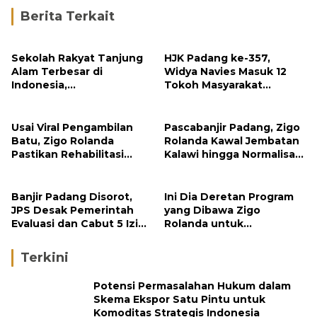
Berita Terkait
Sekolah Rakyat Tanjung
HJK Padang ke-357,
Alam Terbesar di
Widya Navies Masuk 12
Indonesia,
Tokoh Masyarakat
Groundbreaking
Penerima Penghargaan
September
Pemko Padang
Usai Viral Pengambilan
Pascabanjir Padang, Zigo
Batu, Zigo Rolanda
Rolanda Kawal Jembatan
Pastikan Rehabilitasi
Kalawi hingga Normalisasi
Gunung Nago Tetap
Sungai
Berlanjut
Banjir Padang Disorot,
Ini Dia Deretan Program
JPS Desak Pemerintah
yang Dibawa Zigo
Evaluasi dan Cabut 5 Izin
Rolanda untuk
Tambang di Hulu Sungai
Masyarakat Kabupaten
Solok
Terkini
Potensi Permasalahan Hukum dalam
Skema Ekspor Satu Pintu untuk
Komoditas Strategis Indonesia