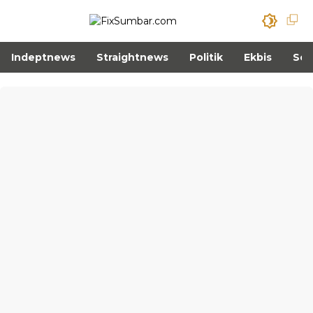
Indeptnews
Straightnews
Politik
Ekbis
Sos