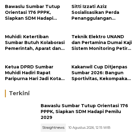
Bawaslu Sumbar Tutup
Sitti Izzati Aziz
Orientasi 176 PPPK,
Sosialisasikan Perda
Siapkan SDM Hadapi
Penanggulangan
Pemilu 2029
Bencana kepada
Masyarakat Ketaping
Muhidi: Ketertiban
Teknik Elektro UNAND
Sumbar Butuh Kolaborasi
dan Pertamina Dumai Kaji
Pemerintah, Aparat dan
Sistem Monitoring Petir
Masyarakat
untuk Keamanan Industri
Ketua DPRD Sumbar
Kakanwil Cup Ditjenpas
Muhidi Hadiri Rapat
Sumbar 2026: Bangun
Paripurna Hari Jadi Kota
Sportivitas, Kekompakan
Padang Ke-357 Tahun
dan Integritas Petugas
Terkini
Bawaslu Sumbar Tutup Orientasi 176
PPPK, Siapkan SDM Hadapi Pemilu
2029
Straightnews
10 Agustus 2026, 12:15 WIB