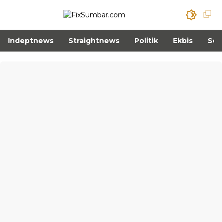
Indeptnews
Straightnews
Politik
Ekbis
Sos