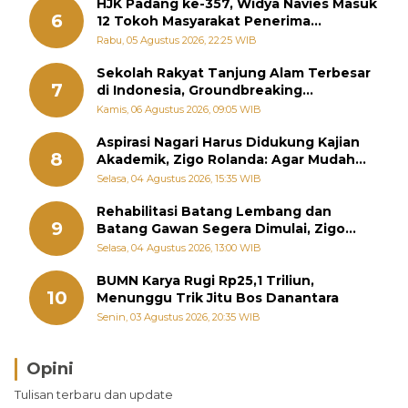
HJK Padang ke-357, Widya Navies Masuk
6
12 Tokoh Masyarakat Penerima
Penghargaan Pemko Padang
Rabu, 05 Agustus 2026, 22:25 WIB
Sekolah Rakyat Tanjung Alam Terbesar
7
di Indonesia, Groundbreaking
September
Kamis, 06 Agustus 2026, 09:05 WIB
Aspirasi Nagari Harus Didukung Kajian
8
Akademik, Zigo Rolanda: Agar Mudah
Diperjuangkan di Kementerian
Selasa, 04 Agustus 2026, 15:35 WIB
Rehabilitasi Batang Lembang dan
9
Batang Gawan Segera Dimulai, Zigo
Rolanda Pastikan Proyek Berjalan
Selasa, 04 Agustus 2026, 13:00 WIB
BUMN Karya Rugi Rp25,1 Triliun,
10
Menunggu Trik Jitu Bos Danantara
Senin, 03 Agustus 2026, 20:35 WIB
Opini
Tulisan terbaru dan update