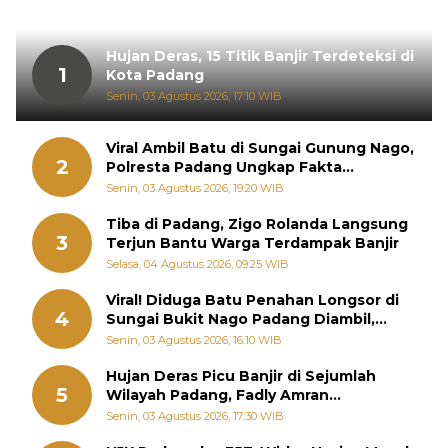
Hujan Deras, 15 Titik Banjir Terdeteksi di
1
Kota Padang
Senin, 03 Agustus 2026, 17:10 WIB
Viral Ambil Batu di Sungai Gunung Nago,
2
Polresta Padang Ungkap Fakta
Sebenarnya
Senin, 03 Agustus 2026, 19:20 WIB
Tiba di Padang, Zigo Rolanda Langsung
3
Terjun Bantu Warga Terdampak Banjir
Selasa, 04 Agustus 2026, 09:25 WIB
Viral! Diduga Batu Penahan Longsor di
4
Sungai Bukit Nago Padang Diambil,
Warga Khawatir Bencana Terulang
Senin, 03 Agustus 2026, 16:10 WIB
Hujan Deras Picu Banjir di Sejumlah
5
Wilayah Padang, Fadly Amran
Perintahkan OPD Siaga
Senin, 03 Agustus 2026, 17:30 WIB