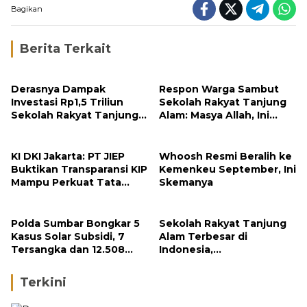
Bagikan
Berita Terkait
Derasnya Dampak
Respon Warga Sambut
Investasi Rp1,5 Triliun
Sekolah Rakyat Tanjung
Sekolah Rakyat Tanjung
Alam: Masya Allah, Ini
Alam
Rezeki untuk Nagari Kami
KI DKI Jakarta: PT JIEP
Whoosh Resmi Beralih ke
Buktikan Transparansi KIP
Kemenkeu September, Ini
Mampu Perkuat Tata
Skemanya
Kelola Perusahaan
Polda Sumbar Bongkar 5
Sekolah Rakyat Tanjung
Kasus Solar Subsidi, 7
Alam Terbesar di
Tersangka dan 12.508
Indonesia,
Liter Bio Solar Disita
Groundbreaking
September
Terkini