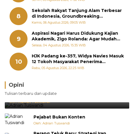
Sekolah Rakyat Tanjung Alam Terbesar
8
di Indonesia, Groundbreaking
September
Kamis, 06 Agustus 2026, 09:05 WIB
Aspirasi Nagari Harus Didukung Kajian
9
Akademik, Zigo Rolanda: Agar Mudah
Diperjuangkan di Kementerian
Selasa, 04 Agustus 2026, 15:35 WIB
HJK Padang ke-357, Widya Navies Masuk
10
12 Tokoh Masyarakat Penerima
Penghargaan Pemko Padang
Rabu, 05 Agustus 2026, 22:25 WIB
Opini
Brasil Lebih Diunggulkan, tetapi Jepang Selalu
Tulisan terbaru dan update
Punya Cara Membuat Kejutan
Oleh:
Adrian Tuswandi
Pejabat Bukan Konten
Oleh: Adrian Tuswandi
Perang Teluk Baru: Strategi Iran