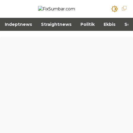
Indeptnews
Straightnews
Politik
Ekbis
Sos