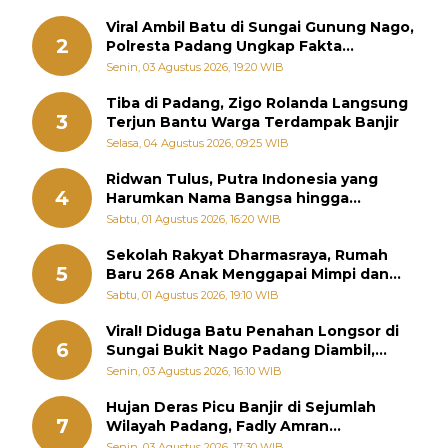
Viral Ambil Batu di Sungai Gunung Nago,
2
Polresta Padang Ungkap Fakta
Sebenarnya
Senin, 03 Agustus 2026, 19:20 WIB
Tiba di Padang, Zigo Rolanda Langsung
3
Terjun Bantu Warga Terdampak Banjir
Selasa, 04 Agustus 2026, 09:25 WIB
Ridwan Tulus, Putra Indonesia yang
4
Harumkan Nama Bangsa hingga
Diabadikan dalam Buku Jepang
Sabtu, 01 Agustus 2026, 16:20 WIB
Sekolah Rakyat Dharmasraya, Rumah
5
Baru 268 Anak Menggapai Mimpi dan
Memutus Rantai Kemiskinan
Sabtu, 01 Agustus 2026, 19:10 WIB
Viral! Diduga Batu Penahan Longsor di
6
Sungai Bukit Nago Padang Diambil,
Warga Khawatir Bencana Terulang
Senin, 03 Agustus 2026, 16:10 WIB
Hujan Deras Picu Banjir di Sejumlah
7
Wilayah Padang, Fadly Amran
Perintahkan OPD Siaga
Senin, 03 Agustus 2026, 17:30 WIB