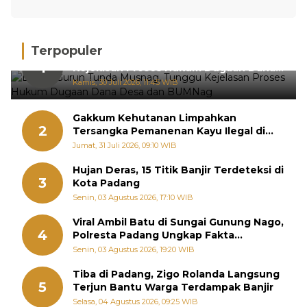
Terpopuler
BPRN Gurun Tunda Musnag, Tunggu
1
Kejelasan Proses Hukum Dugaan Dana
Desa dan BUMNag
Kamis, 30 Juli 2026, 11:45 WIB
Gakkum Kehutanan Limpahkan
2
Tersangka Pemanenan Kayu Ilegal di
Sariak Bayang ke Kejari Solok
Jumat, 31 Juli 2026, 09:10 WIB
Hujan Deras, 15 Titik Banjir Terdeteksi di
3
Kota Padang
Senin, 03 Agustus 2026, 17:10 WIB
Viral Ambil Batu di Sungai Gunung Nago,
4
Polresta Padang Ungkap Fakta
Sebenarnya
Senin, 03 Agustus 2026, 19:20 WIB
Tiba di Padang, Zigo Rolanda Langsung
5
Terjun Bantu Warga Terdampak Banjir
Selasa, 04 Agustus 2026, 09:25 WIB