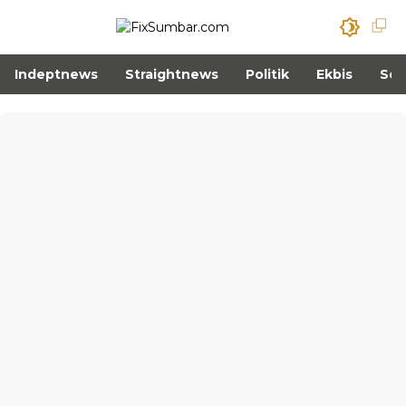
Indeptnews
Straightnews
Politik
Ekbis
Sos