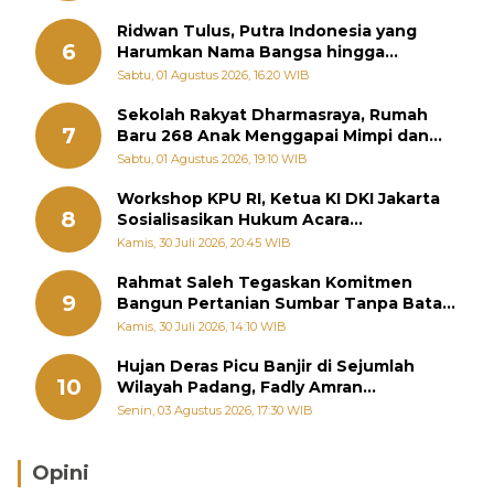
Ridwan Tulus, Putra Indonesia yang
6
Harumkan Nama Bangsa hingga
Diabadikan dalam Buku Jepang
Sabtu, 01 Agustus 2026, 16:20 WIB
Sekolah Rakyat Dharmasraya, Rumah
7
Baru 268 Anak Menggapai Mimpi dan
Memutus Rantai Kemiskinan
Sabtu, 01 Agustus 2026, 19:10 WIB
Workshop KPU RI, Ketua KI DKI Jakarta
8
Sosialisasikan Hukum Acara
Penyelesaian Sengketa Informasi Publik
Kamis, 30 Juli 2026, 20:45 WIB
Rahmat Saleh Tegaskan Komitmen
9
Bangun Pertanian Sumbar Tanpa Batas
Wilayah Dapil
Kamis, 30 Juli 2026, 14:10 WIB
Hujan Deras Picu Banjir di Sejumlah
10
Wilayah Padang, Fadly Amran
Perintahkan OPD Siaga
Senin, 03 Agustus 2026, 17:30 WIB
Opini
Brasil Lebih Diunggulkan, tetapi Jepang Selalu