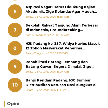
Aspirasi Nagari Harus Didukung Kajian
6
Akademik, Zigo Rolanda: Agar Mudah
Diperjuangkan di Kementerian
Selasa, 04 Agustus 2026, 15:35 WIB
Sekolah Rakyat Tanjung Alam Terbesar
7
di Indonesia, Groundbreaking
September
Kamis, 06 Agustus 2026, 09:05 WIB
HJK Padang ke-357, Widya Navies Masuk
8
12 Tokoh Masyarakat Penerima
Penghargaan Pemko Padang
Rabu, 05 Agustus 2026, 22:25 WIB
Rehabilitasi Batang Lembang dan
9
Batang Gawan Segera Dimulai, Zigo
Rolanda Pastikan Proyek Berjalan
Selasa, 04 Agustus 2026, 13:00 WIB
Banjir Rendam Padang, IGC Sumbar
10
Distribusikan Ratusan Nasi Bungkus dan
Air Minum
Selasa, 04 Agustus 2026, 18:10 WIB
Opini
Brasil Lebih Diunggulkan, tetapi Jepang Selalu