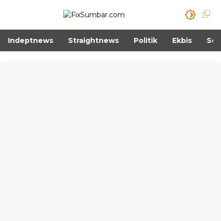
Indeptnews
Straightnews
Politik
Ekbis
Sos