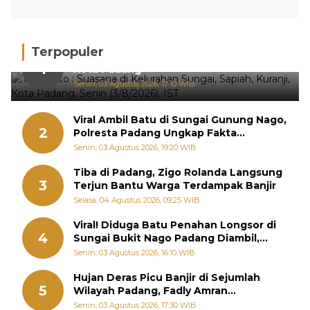
Terpopuler
Hujan Deras, 15 Titik Banjir Terdeteksi di
1
Kota Padang
Senin, 03 Agustus 2026, 17:10 WIB
Viral Ambil Batu di Sungai Gunung Nago,
2
Polresta Padang Ungkap Fakta
Sebenarnya
Senin, 03 Agustus 2026, 19:20 WIB
Tiba di Padang, Zigo Rolanda Langsung
3
Terjun Bantu Warga Terdampak Banjir
Selasa, 04 Agustus 2026, 09:25 WIB
Viral! Diduga Batu Penahan Longsor di
4
Sungai Bukit Nago Padang Diambil,
Warga Khawatir Bencana Terulang
Senin, 03 Agustus 2026, 16:10 WIB
Hujan Deras Picu Banjir di Sejumlah
5
Wilayah Padang, Fadly Amran
Perintahkan OPD Siaga
Senin, 03 Agustus 2026, 17:30 WIB