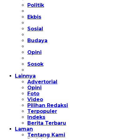
Politik
Ekbis
Sosial
Budaya
Opini
Sosok
Lainnya
Advertorial
Opini
Foto
Video
Pilihan Redaksi
Terpopuler
Indeks
Berita Terbaru
Laman
Tentang Kami