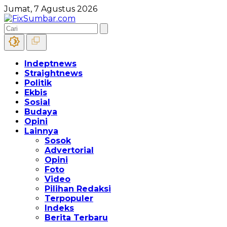
Jumat, 7 Agustus 2026
Indeptnews
Straightnews
Politik
Ekbis
Sosial
Budaya
Opini
Lainnya
Sosok
Advertorial
Opini
Foto
Video
Pilihan Redaksi
Terpopuler
Indeks
Berita Terbaru