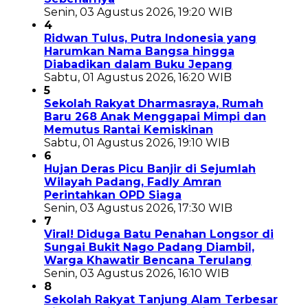
Senin, 03 Agustus 2026, 19:20 WIB
4
Ridwan Tulus, Putra Indonesia yang
Harumkan Nama Bangsa hingga
Diabadikan dalam Buku Jepang
Sabtu, 01 Agustus 2026, 16:20 WIB
5
Sekolah Rakyat Dharmasraya, Rumah
Baru 268 Anak Menggapai Mimpi dan
Memutus Rantai Kemiskinan
Sabtu, 01 Agustus 2026, 19:10 WIB
6
Hujan Deras Picu Banjir di Sejumlah
Wilayah Padang, Fadly Amran
Perintahkan OPD Siaga
Senin, 03 Agustus 2026, 17:30 WIB
7
Viral! Diduga Batu Penahan Longsor di
Sungai Bukit Nago Padang Diambil,
Warga Khawatir Bencana Terulang
Senin, 03 Agustus 2026, 16:10 WIB
8
Sekolah Rakyat Tanjung Alam Terbesar