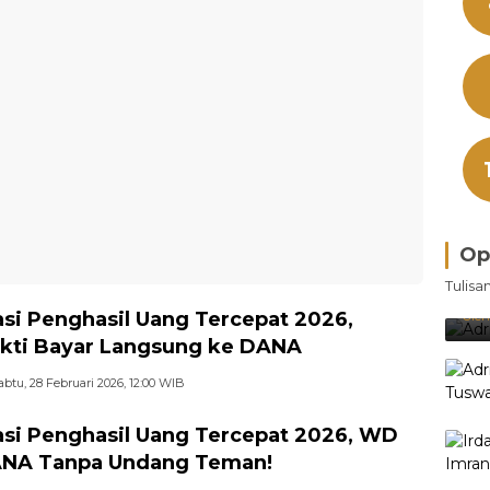
Op
Bra
Tulisa
Je
Ke
asi Penghasil Uang Tercepat 2026,
Oleh
kti Bayar Langsung ke DANA
abtu, 28 Februari 2026, 12:00 WIB
asi Penghasil Uang Tercepat 2026, WD
ANA Tanpa Undang Teman!