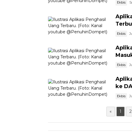
Ekbis
S
Aplik
Terbu
Ekbis
J
Aplik
Masuk
Ekbis
J
Aplik
ke DA
Ekbis
J
«
1
2