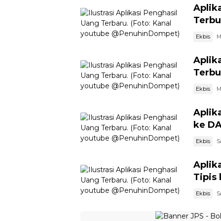
Aplik
Terbu
Ekbis
M
Aplik
Terbu
Ekbis
M
Aplik
ke DA
Ekbis
S
Aplik
Tipis
Ekbis
S