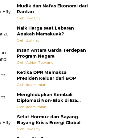
Mudik dan Nafas Ekonomi dari
Rantau
Oleh: Two Efly
Naik Harga saat Lebaran
Apakah Mamakuak?
Oleh: Zuhrizul
Insan Antara Garda Terdepan
Program Negara
Oleh: Adrian Tuswandi
Ketika DPR Memaksa
Presiden Keluar dari BOP
Oleh: Irdam Imran
Menghidupkan Kembali
Diplomasi Non-Blok di Era
Multipolar
Oleh: Irdam Imran
Selat Hormuz dan Bayang-
Bayang Krisis Energi Global
Oleh: Two Efly