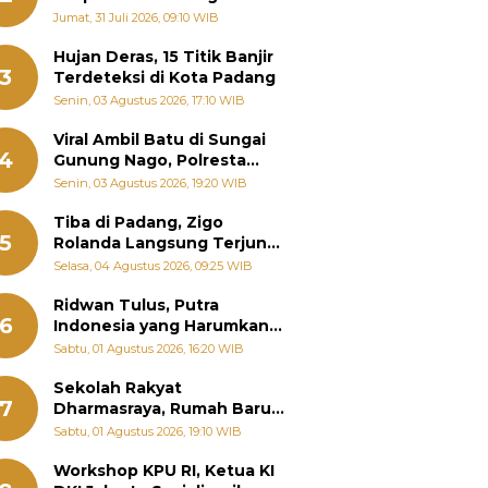
Pemanenan Kayu Ilegal di
Jumat, 31 Juli 2026, 09:10 WIB
Sariak Bayang ke Kejari
Solok
Hujan Deras, 15 Titik Banjir
3
Terdeteksi di Kota Padang
Senin, 03 Agustus 2026, 17:10 WIB
Viral Ambil Batu di Sungai
4
Gunung Nago, Polresta
Padang Ungkap Fakta
Senin, 03 Agustus 2026, 19:20 WIB
Sebenarnya
Tiba di Padang, Zigo
5
Rolanda Langsung Terjun
Bantu Warga Terdampak
Selasa, 04 Agustus 2026, 09:25 WIB
Banjir
Ridwan Tulus, Putra
6
Indonesia yang Harumkan
Nama Bangsa hingga
Sabtu, 01 Agustus 2026, 16:20 WIB
Diabadikan dalam Buku
Jepang
Sekolah Rakyat
7
Dharmasraya, Rumah Baru
268 Anak Menggapai Mimpi
Sabtu, 01 Agustus 2026, 19:10 WIB
dan Memutus Rantai
Kemiskinan
Workshop KPU RI, Ketua KI