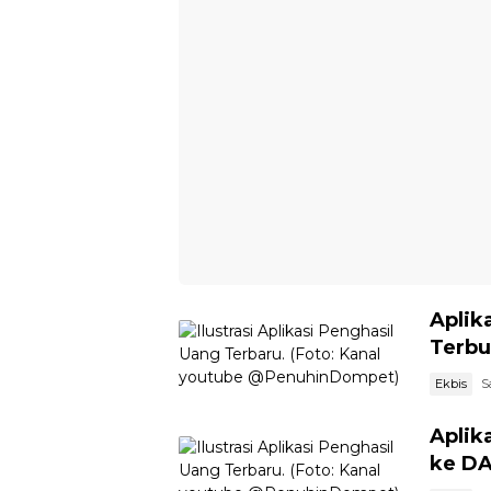
Aplik
Terbu
Ekbis
S
Aplik
ke D