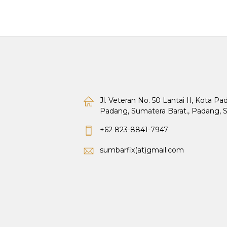
Jl. Veteran No. 50 Lantai II, Kota P
Padang, Sumatera Barat., Padang, 
+62 823-8841-7947
sumbarfix(at)gmail.com