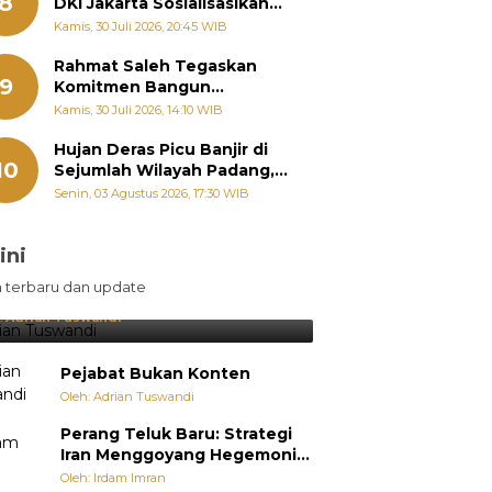
8
DKI Jakarta Sosialisasikan
Hukum Acara Penyelesaian
Kamis, 30 Juli 2026, 20:45 WIB
Sengketa Informasi Publik
Rahmat Saleh Tegaskan
9
Komitmen Bangun
Pertanian Sumbar Tanpa
Kamis, 30 Juli 2026, 14:10 WIB
Batas Wilayah Dapil
Hujan Deras Picu Banjir di
10
Sejumlah Wilayah Padang,
Fadly Amran Perintahkan
Senin, 03 Agustus 2026, 17:30 WIB
OPD Siaga
ini
sil Lebih Diunggulkan, tetapi
n terbaru dan update
pang Selalu Punya Cara Membuat
jutan
:
Adrian Tuswandi
Pejabat Bukan Konten
Oleh: Adrian Tuswandi
Perang Teluk Baru: Strategi
Iran Menggoyang Hegemoni
AS dari Dalam
Oleh: Irdam Imran