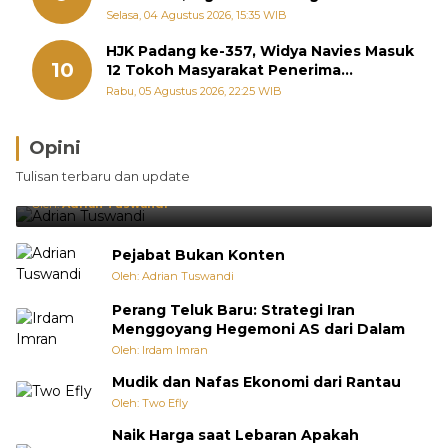
Diperjuangkan di Kementerian
Selasa, 04 Agustus 2026, 15:35 WIB
HJK Padang ke-357, Widya Navies Masuk
10
12 Tokoh Masyarakat Penerima
Penghargaan Pemko Padang
Rabu, 05 Agustus 2026, 22:25 WIB
Opini
Brasil Lebih Diunggulkan, tetapi Jepang Selalu
Tulisan terbaru dan update
Punya Cara Membuat Kejutan
Oleh:
Adrian Tuswandi
Pejabat Bukan Konten
Oleh: Adrian Tuswandi
Perang Teluk Baru: Strategi Iran
Menggoyang Hegemoni AS dari Dalam
Oleh: Irdam Imran
Mudik dan Nafas Ekonomi dari Rantau
Oleh: Two Efly
Naik Harga saat Lebaran Apakah