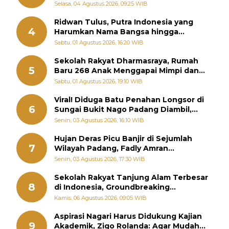
Selasa, 04 Agustus 2026, 09:25 WIB
Ridwan Tulus, Putra Indonesia yang
4
Harumkan Nama Bangsa hingga
Diabadikan dalam Buku Jepang
Sabtu, 01 Agustus 2026, 16:20 WIB
Sekolah Rakyat Dharmasraya, Rumah
5
Baru 268 Anak Menggapai Mimpi dan
Memutus Rantai Kemiskinan
Sabtu, 01 Agustus 2026, 19:10 WIB
Viral! Diduga Batu Penahan Longsor di
6
Sungai Bukit Nago Padang Diambil,
Warga Khawatir Bencana Terulang
Senin, 03 Agustus 2026, 16:10 WIB
Hujan Deras Picu Banjir di Sejumlah
7
Wilayah Padang, Fadly Amran
Perintahkan OPD Siaga
Senin, 03 Agustus 2026, 17:30 WIB
Sekolah Rakyat Tanjung Alam Terbesar
8
di Indonesia, Groundbreaking
September
Kamis, 06 Agustus 2026, 09:05 WIB
Aspirasi Nagari Harus Didukung Kajian
9
Akademik, Zigo Rolanda: Agar Mudah