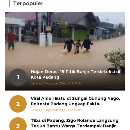
Terpopuler
Hujan Deras, 15 Titik Banjir Terdeteksi di
1
Kota Padang
Senin, 03 Agustus 2026, 17:10 WIB
Viral Ambil Batu di Sungai Gunung Nago,
2
Polresta Padang Ungkap Fakta
Sebenarnya
Senin, 03 Agustus 2026, 19:20 WIB
Tiba di Padang, Zigo Rolanda Langsung
3
Terjun Bantu Warga Terdampak Banjir