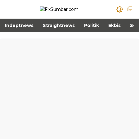
Indeptnews
Straightnews
Politik
Ekbis
Sos