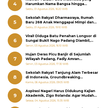
4
Harumkan Nama Bangsa hingga
Diabadikan dalam Buku Jepang
Sabtu, 01 Agustus 2026, 16:20 WIB
Sekolah Rakyat Dharmasraya, Rumah
5
Baru 268 Anak Menggapai Mimpi dan
Memutus Rantai Kemiskinan
Sabtu, 01 Agustus 2026, 19:10 WIB
Viral! Diduga Batu Penahan Longsor di
6
Sungai Bukit Nago Padang Diambil,
Warga Khawatir Bencana Terulang
Senin, 03 Agustus 2026, 16:10 WIB
Hujan Deras Picu Banjir di Sejumlah
7
Wilayah Padang, Fadly Amran
Perintahkan OPD Siaga
Senin, 03 Agustus 2026, 17:30 WIB
Sekolah Rakyat Tanjung Alam Terbesar
8
di Indonesia, Groundbreaking
September
Kamis, 06 Agustus 2026, 09:05 WIB
Aspirasi Nagari Harus Didukung Kajian
9
Akademik, Zigo Rolanda: Agar Mudah
Diperjuangkan di Kementerian
Selasa, 04 Agustus 2026, 15:35 WIB