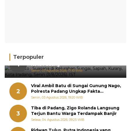
Terpopuler
Hujan Deras, 15 Titik Banjir Terdeteksi di
1
Kota Padang
Senin, 03 Agustus 2026, 17:10 WIB
Viral Ambil Batu di Sungai Gunung Nago,
2
Polresta Padang Ungkap Fakta
Sebenarnya
Senin, 03 Agustus 2026, 19:20 WIB
Tiba di Padang, Zigo Rolanda Langsung
3
Terjun Bantu Warga Terdampak Banjir
Selasa, 04 Agustus 2026, 09:25 WIB
Ridwan Tulus, Putra Indonesia yang