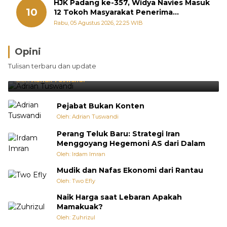
HJK Padang ke-357, Widya Navies Masuk
10
12 Tokoh Masyarakat Penerima
Penghargaan Pemko Padang
Rabu, 05 Agustus 2026, 22:25 WIB
Opini
Brasil Lebih Diunggulkan, tetapi Jepang Selalu
Tulisan terbaru dan update
Punya Cara Membuat Kejutan
Oleh:
Adrian Tuswandi
Pejabat Bukan Konten
Oleh: Adrian Tuswandi
Perang Teluk Baru: Strategi Iran
Menggoyang Hegemoni AS dari Dalam
Oleh: Irdam Imran
Mudik dan Nafas Ekonomi dari Rantau
Oleh: Two Efly
Naik Harga saat Lebaran Apakah
Mamakuak?
Oleh: Zuhrizul