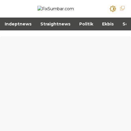
Indeptnews
Straightnews
Politik
Ekbis
Sos