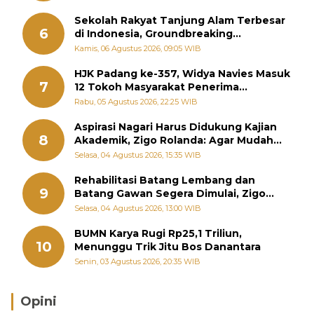
Sekolah Rakyat Tanjung Alam Terbesar
6
di Indonesia, Groundbreaking
September
Kamis, 06 Agustus 2026, 09:05 WIB
HJK Padang ke-357, Widya Navies Masuk
7
12 Tokoh Masyarakat Penerima
Penghargaan Pemko Padang
Rabu, 05 Agustus 2026, 22:25 WIB
Aspirasi Nagari Harus Didukung Kajian
8
Akademik, Zigo Rolanda: Agar Mudah
Diperjuangkan di Kementerian
Selasa, 04 Agustus 2026, 15:35 WIB
Rehabilitasi Batang Lembang dan
9
Batang Gawan Segera Dimulai, Zigo
Rolanda Pastikan Proyek Berjalan
Selasa, 04 Agustus 2026, 13:00 WIB
BUMN Karya Rugi Rp25,1 Triliun,
10
Menunggu Trik Jitu Bos Danantara
Senin, 03 Agustus 2026, 20:35 WIB
Opini
Brasil Lebih Diunggulkan, tetapi Jepang Selalu