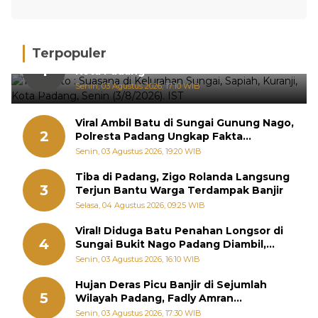
Terpopuler
Hujan Deras, 15 Titik Banjir Terdeteksi di
1
Kota Padang
Senin, 03 Agustus 2026, 17:10 WIB
Viral Ambil Batu di Sungai Gunung Nago,
2
Polresta Padang Ungkap Fakta
Sebenarnya
Senin, 03 Agustus 2026, 19:20 WIB
Tiba di Padang, Zigo Rolanda Langsung
3
Terjun Bantu Warga Terdampak Banjir
Selasa, 04 Agustus 2026, 09:25 WIB
Viral! Diduga Batu Penahan Longsor di
4
Sungai Bukit Nago Padang Diambil,
Warga Khawatir Bencana Terulang
Senin, 03 Agustus 2026, 16:10 WIB
Hujan Deras Picu Banjir di Sejumlah
5
Wilayah Padang, Fadly Amran
Perintahkan OPD Siaga
Senin, 03 Agustus 2026, 17:30 WIB