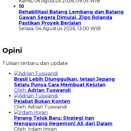
Kamis, 06 Agustus 2026, 09:05 WIB
10
Rehabilitasi Batang Lembang dan Batang
Gawan Segera Dimulai, Zigo Rolanda
Pastikan Proyek Berjalan
Selasa, 04 Agustus 2026, 13:00 WIB
Opini
Tulisan terbaru dan update
Brasil Lebih Diunggulkan, tetapi Jepang
Selalu Punya Cara Membuat Kejutan
Oleh:
Adrian Tuswandi
Pejabat Bukan Konten
Oleh: Adrian Tuswandi
Perang Teluk Baru: Strategi Iran
Menggoyang Hegemoni AS dari Dalam
Oleh: Irdam Imran