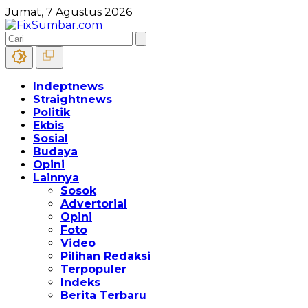
Jumat, 7 Agustus 2026
Indeptnews
Straightnews
Politik
Ekbis
Sosial
Budaya
Opini
Lainnya
Sosok
Advertorial
Opini
Foto
Video
Pilihan Redaksi
Terpopuler
Indeks
Berita Terbaru