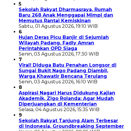
5
Sekolah Rakyat Dharmasraya, Rumah
Baru 268 Anak Menggapai Mimpi dan
Memutus Rantai Kemiskinan
Sabtu, 01 Agustus 2026, 19:10 WIB
6
Hujan Deras Picu Banjir di Sejumlah
Wilayah Padang, Fadly Amran
Perintahkan OPD Siaga
Senin, 03 Agustus 2026, 17:30 WIB
7
Viral! Diduga Batu Penahan Longsor di
Sungai Bukit Nago Padang Diambil,
Warga Khawatir Bencana Terulang
Senin, 03 Agustus 2026, 16:10 WIB
8
Aspirasi Nagari Harus Didukung Kajian
Akademik, Zigo Rolanda: Agar Mudah
Diperjuangkan di Kementerian
Selasa, 04 Agustus 2026, 15:35 WIB
9
Sekolah Rakyat Tanjung Alam Terbesar
di Indonesia, Groundbreaking September