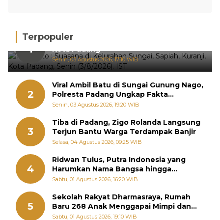
Terpopuler
Hujan Deras, 15 Titik Banjir Terdeteksi di
1
Kota Padang
Senin, 03 Agustus 2026, 17:10 WIB
Viral Ambil Batu di Sungai Gunung Nago,
2
Polresta Padang Ungkap Fakta
Sebenarnya
Senin, 03 Agustus 2026, 19:20 WIB
Tiba di Padang, Zigo Rolanda Langsung
3
Terjun Bantu Warga Terdampak Banjir
Selasa, 04 Agustus 2026, 09:25 WIB
Ridwan Tulus, Putra Indonesia yang
4
Harumkan Nama Bangsa hingga
Diabadikan dalam Buku Jepang
Sabtu, 01 Agustus 2026, 16:20 WIB
Sekolah Rakyat Dharmasraya, Rumah
5
Baru 268 Anak Menggapai Mimpi dan
Memutus Rantai Kemiskinan
Sabtu, 01 Agustus 2026, 19:10 WIB