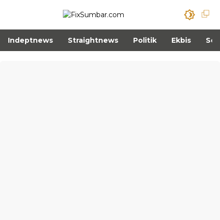
Indeptnews
Straightnews
Politik
Ekbis
Sos