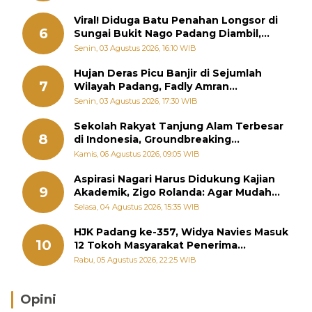
Viral! Diduga Batu Penahan Longsor di
6
Sungai Bukit Nago Padang Diambil,
Warga Khawatir Bencana Terulang
Senin, 03 Agustus 2026, 16:10 WIB
Hujan Deras Picu Banjir di Sejumlah
7
Wilayah Padang, Fadly Amran
Perintahkan OPD Siaga
Senin, 03 Agustus 2026, 17:30 WIB
Sekolah Rakyat Tanjung Alam Terbesar
8
di Indonesia, Groundbreaking
September
Kamis, 06 Agustus 2026, 09:05 WIB
Aspirasi Nagari Harus Didukung Kajian
9
Akademik, Zigo Rolanda: Agar Mudah
Diperjuangkan di Kementerian
Selasa, 04 Agustus 2026, 15:35 WIB
HJK Padang ke-357, Widya Navies Masuk
10
12 Tokoh Masyarakat Penerima
Penghargaan Pemko Padang
Rabu, 05 Agustus 2026, 22:25 WIB
Opini
Brasil Lebih Diunggulkan, tetapi Jepang Selalu