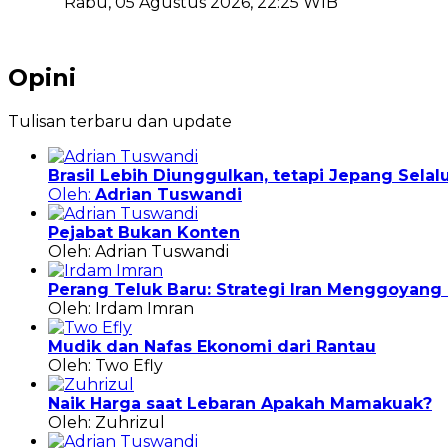
Rabu, 05 Agustus 2026, 22:25 WIB
Opini
Tulisan terbaru dan update
Brasil Lebih Diunggulkan, tetapi Jepang Sela
Oleh:
Adrian Tuswandi
Pejabat Bukan Konten
Oleh: Adrian Tuswandi
Perang Teluk Baru: Strategi Iran Menggoyan
Oleh: Irdam Imran
Mudik dan Nafas Ekonomi dari Rantau
Oleh: Two Efly
Naik Harga saat Lebaran Apakah Mamakuak?
Oleh: Zuhrizul