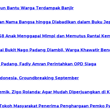
rjun Bantu Warga Terdampak Banjir
kan Nama Bangsa hingga Diabadikan dalam Buku Je
268 Anak Menggapai Mimpi dan Memutus Rantai Kem
gai Bukit Nago Padang Diambil, Warga Khawatir Ben
h Padang, Fadly Amran Perintahkan OPD Siaga
Indonesia, Groundbreaking September
demik, Zigo Rolanda: Agar Mudah Diperjuangkan di 
2 Tokoh Masyarakat Penerima Penghargaan Pemko 