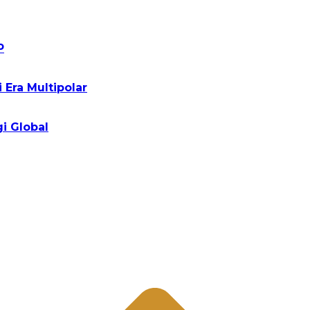
P
Era Multipolar
i Global