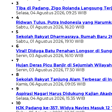
3
Tiba di Padang, Zigo Rolanda Langsung Te
Selasa, 04 Agustus 2026, 09:25 WIB
4
Ridwan Tulus, Putra Indonesia yang Harum
Sabtu, 01 Agustus 2026, 16:20 WIB
5
Sekolah Rakyat Dharmasraya, Rumah Baru 
Sabtu, 01 Agustus 2026, 19:10 WIB
6
Viral! Diduga Batu Penahan Longsor di Sun
Senin, 03 Agustus 2026, 16:10 WIB
7
Hujan Deras Picu Banjir di Sejumlah Wilaya
Senin, 03 Agustus 2026, 17:30 WIB
8
Sekolah Rakyat Tanjung Alam Terbesar di 
Kamis, 06 Agustus 2026, 09:05 WIB
9
Aspirasi Nagari Harus Didukung Kajian Aka
Selasa, 04 Agustus 2026, 15:35 WIB
10
HJK Padang ke-357, Widya Navies Masuk 1