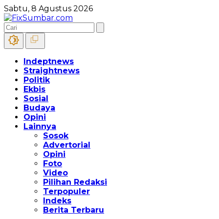
Sabtu, 8 Agustus 2026
Indeptnews
Straightnews
Politik
Ekbis
Sosial
Budaya
Opini
Lainnya
Sosok
Advertorial
Opini
Foto
Video
Pilihan Redaksi
Terpopuler
Indeks
Berita Terbaru