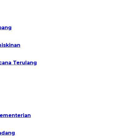
pang
iskinan
cana Terulang
Kementerian
Padang