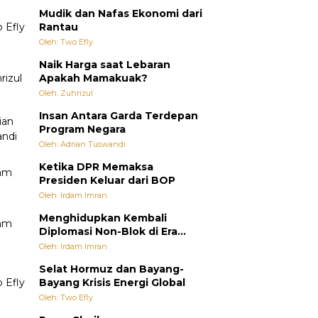
Mudik dan Nafas Ekonomi dari
Rantau
Oleh: Two Efly
Naik Harga saat Lebaran
Apakah Mamakuak?
Oleh: Zuhrizul
Insan Antara Garda Terdepan
Program Negara
Oleh: Adrian Tuswandi
Ketika DPR Memaksa
Presiden Keluar dari BOP
Oleh: Irdam Imran
Menghidupkan Kembali
Diplomasi Non-Blok di Era
Multipolar
Oleh: Irdam Imran
Selat Hormuz dan Bayang-
Bayang Krisis Energi Global
Oleh: Two Efly