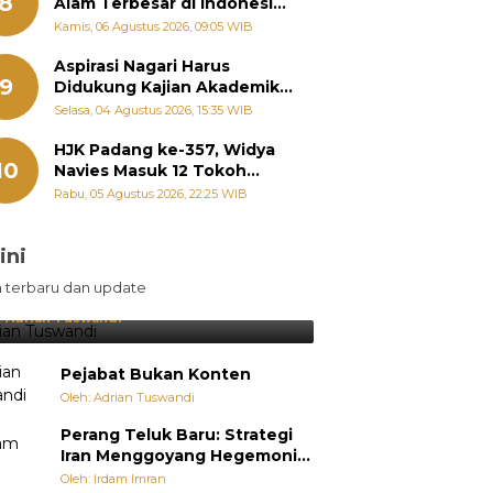
8
Alam Terbesar di Indonesia,
Groundbreaking September
Kamis, 06 Agustus 2026, 09:05 WIB
Aspirasi Nagari Harus
9
Didukung Kajian Akademik,
Zigo Rolanda: Agar Mudah
Selasa, 04 Agustus 2026, 15:35 WIB
Diperjuangkan di
Kementerian
HJK Padang ke-357, Widya
10
Navies Masuk 12 Tokoh
Masyarakat Penerima
Rabu, 05 Agustus 2026, 22:25 WIB
Penghargaan Pemko
Padang
ini
sil Lebih Diunggulkan, tetapi
n terbaru dan update
pang Selalu Punya Cara Membuat
jutan
:
Adrian Tuswandi
Pejabat Bukan Konten
Oleh: Adrian Tuswandi
Perang Teluk Baru: Strategi
Iran Menggoyang Hegemoni
AS dari Dalam
Oleh: Irdam Imran