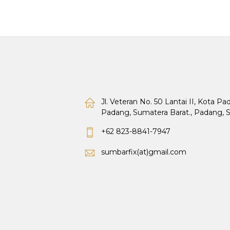
Jl. Veteran No. 50 Lantai II, Kota P
Padang, Sumatera Barat., Padang, 
+62 823-8841-7947
sumbarfix(at)gmail.com