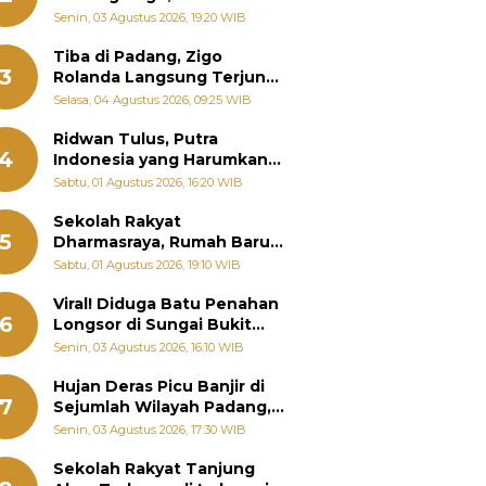
Padang Ungkap Fakta
Senin, 03 Agustus 2026, 19:20 WIB
Sebenarnya
Tiba di Padang, Zigo
3
Rolanda Langsung Terjun
Bantu Warga Terdampak
Selasa, 04 Agustus 2026, 09:25 WIB
Banjir
Ridwan Tulus, Putra
4
Indonesia yang Harumkan
Nama Bangsa hingga
Sabtu, 01 Agustus 2026, 16:20 WIB
Diabadikan dalam Buku
Jepang
Sekolah Rakyat
5
Dharmasraya, Rumah Baru
268 Anak Menggapai Mimpi
Sabtu, 01 Agustus 2026, 19:10 WIB
dan Memutus Rantai
Kemiskinan
Viral! Diduga Batu Penahan
6
Longsor di Sungai Bukit
Nago Padang Diambil, Warga
Senin, 03 Agustus 2026, 16:10 WIB
Khawatir Bencana Terulang
Hujan Deras Picu Banjir di
7
Sejumlah Wilayah Padang,
Fadly Amran Perintahkan
Senin, 03 Agustus 2026, 17:30 WIB
OPD Siaga
Sekolah Rakyat Tanjung