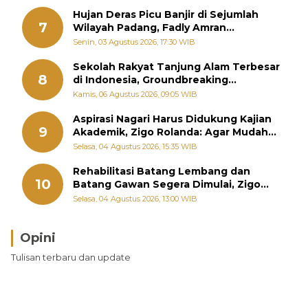
Hujan Deras Picu Banjir di Sejumlah
7
Wilayah Padang, Fadly Amran
Perintahkan OPD Siaga
Senin, 03 Agustus 2026, 17:30 WIB
Sekolah Rakyat Tanjung Alam Terbesar
8
di Indonesia, Groundbreaking
September
Kamis, 06 Agustus 2026, 09:05 WIB
Aspirasi Nagari Harus Didukung Kajian
9
Akademik, Zigo Rolanda: Agar Mudah
Diperjuangkan di Kementerian
Selasa, 04 Agustus 2026, 15:35 WIB
Rehabilitasi Batang Lembang dan
10
Batang Gawan Segera Dimulai, Zigo
Rolanda Pastikan Proyek Berjalan
Selasa, 04 Agustus 2026, 13:00 WIB
Opini
Tulisan terbaru dan update