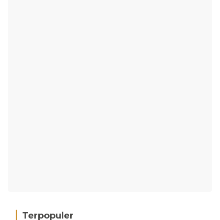
Terpopuler
Hujan Deras, 15 Titik Banjir Terdeteksi di