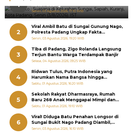
1
Kota Padang
Senin, 03 Agustus 2026, 17:10 WIB
Viral Ambil Batu di Sungai Gunung Nago,
2
Polresta Padang Ungkap Fakta
Sebenarnya
Senin, 03 Agustus 2026, 19:20 WIB
Tiba di Padang, Zigo Rolanda Langsung
3
Terjun Bantu Warga Terdampak Banjir
Selasa, 04 Agustus 2026, 09:25 WIB
Ridwan Tulus, Putra Indonesia yang
4
Harumkan Nama Bangsa hingga
Diabadikan dalam Buku Jepang
Sabtu, 01 Agustus 2026, 16:20 WIB
Sekolah Rakyat Dharmasraya, Rumah
5
Baru 268 Anak Menggapai Mimpi dan
Memutus Rantai Kemiskinan
Sabtu, 01 Agustus 2026, 19:10 WIB
Viral! Diduga Batu Penahan Longsor di
6
Sungai Bukit Nago Padang Diambil,
Warga Khawatir Bencana Terulang
Senin, 03 Agustus 2026, 16:10 WIB