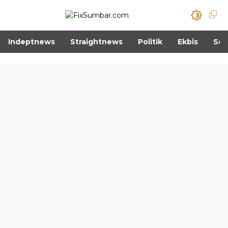
Indeptnews
Straightnews
Politik
Ekbis
Sos