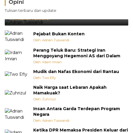
Opini
Brasil Lebih Diunggulkan, tetapi Jepang Selalu
Tulisan terbaru dan update
Punya Cara Membuat Kejutan
Oleh:
Adrian Tuswandi
Pejabat Bukan Konten
Oleh: Adrian Tuswandi
Perang Teluk Baru: Strategi Iran
Menggoyang Hegemoni AS dari Dalam
Oleh: Irdam Imran
Mudik dan Nafas Ekonomi dari Rantau
Oleh: Two Efly
Naik Harga saat Lebaran Apakah
Mamakuak?
Oleh: Zuhrizul
Insan Antara Garda Terdepan Program
Negara
Oleh: Adrian Tuswandi
Ketika DPR Memaksa Presiden Keluar dari