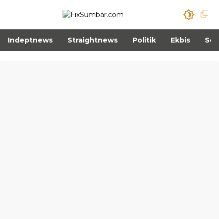
Indeptnews
Straightnews
Politik
Ekbis
Sos