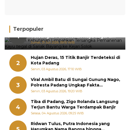
Terpopuler
Gakkum Kehutanan Limpahkan
1
Tersangka Pemanenan Kayu Ilegal di
Sariak Bayang ke Kejari Solok
Jumat, 31 Juli 2026, 09:10 WIB
Hujan Deras, 15 Titik Banjir Terdeteksi di
2
Kota Padang
Senin, 03 Agustus 2026, 17:10 WIB
Viral Ambil Batu di Sungai Gunung Nago,
3
Polresta Padang Ungkap Fakta
Sebenarnya
Senin, 03 Agustus 2026, 19:20 WIB
Tiba di Padang, Zigo Rolanda Langsung
4
Terjun Bantu Warga Terdampak Banjir
Selasa, 04 Agustus 2026, 09:25 WIB
Ridwan Tulus, Putra Indonesia yang
5
Harumkan Nama Bangsa hingga