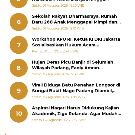
Diabadikan dalam Buku Jepang
Sabtu, 01 Agustus 2026, 16:20 WIB
Sekolah Rakyat Dharmasraya, Rumah
6
Baru 268 Anak Menggapai Mimpi dan
Memutus Rantai Kemiskinan
Sabtu, 01 Agustus 2026, 19:10 WIB
Workshop KPU RI, Ketua KI DKI Jakarta
7
Sosialisasikan Hukum Acara
Penyelesaian Sengketa Informasi Publik
Kamis, 30 Juli 2026, 20:45 WIB
Hujan Deras Picu Banjir di Sejumlah
8
Wilayah Padang, Fadly Amran
Perintahkan OPD Siaga
Senin, 03 Agustus 2026, 17:30 WIB
Viral! Diduga Batu Penahan Longsor di
9
Sungai Bukit Nago Padang Diambil,
Warga Khawatir Bencana Terulang
Senin, 03 Agustus 2026, 16:10 WIB
Aspirasi Nagari Harus Didukung Kajian
10
Akademik, Zigo Rolanda: Agar Mudah
Diperjuangkan di Kementerian
Selasa, 04 Agustus 2026, 15:35 WIB