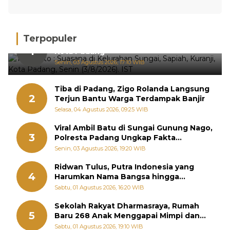
Terpopuler
Hujan Deras, 15 Titik Banjir Terdeteksi di
1
Kota Padang
Senin, 03 Agustus 2026, 17:10 WIB
Tiba di Padang, Zigo Rolanda Langsung
2
Terjun Bantu Warga Terdampak Banjir
Selasa, 04 Agustus 2026, 09:25 WIB
Viral Ambil Batu di Sungai Gunung Nago,
3
Polresta Padang Ungkap Fakta
Sebenarnya
Senin, 03 Agustus 2026, 19:20 WIB
Ridwan Tulus, Putra Indonesia yang
4
Harumkan Nama Bangsa hingga
Diabadikan dalam Buku Jepang
Sabtu, 01 Agustus 2026, 16:20 WIB
Sekolah Rakyat Dharmasraya, Rumah
5
Baru 268 Anak Menggapai Mimpi dan
Memutus Rantai Kemiskinan
Sabtu, 01 Agustus 2026, 19:10 WIB