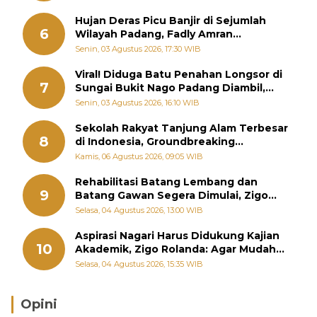
Hujan Deras Picu Banjir di Sejumlah
6
Wilayah Padang, Fadly Amran
Perintahkan OPD Siaga
Senin, 03 Agustus 2026, 17:30 WIB
Viral! Diduga Batu Penahan Longsor di
7
Sungai Bukit Nago Padang Diambil,
Warga Khawatir Bencana Terulang
Senin, 03 Agustus 2026, 16:10 WIB
Sekolah Rakyat Tanjung Alam Terbesar
8
di Indonesia, Groundbreaking
September
Kamis, 06 Agustus 2026, 09:05 WIB
Rehabilitasi Batang Lembang dan
9
Batang Gawan Segera Dimulai, Zigo
Rolanda Pastikan Proyek Berjalan
Selasa, 04 Agustus 2026, 13:00 WIB
Aspirasi Nagari Harus Didukung Kajian
10
Akademik, Zigo Rolanda: Agar Mudah
Diperjuangkan di Kementerian
Selasa, 04 Agustus 2026, 15:35 WIB
Opini
Brasil Lebih Diunggulkan, tetapi Jepang Selalu