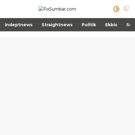
Indeptnews
Straightnews
Politik
Ekbis
Sos