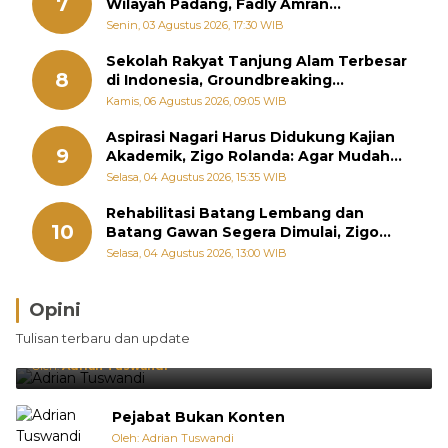
7
Wilayah Padang, Fadly Amran
Perintahkan OPD Siaga
Senin, 03 Agustus 2026, 17:30 WIB
Sekolah Rakyat Tanjung Alam Terbesar
8
di Indonesia, Groundbreaking
September
Kamis, 06 Agustus 2026, 09:05 WIB
Aspirasi Nagari Harus Didukung Kajian
9
Akademik, Zigo Rolanda: Agar Mudah
Diperjuangkan di Kementerian
Selasa, 04 Agustus 2026, 15:35 WIB
Rehabilitasi Batang Lembang dan
10
Batang Gawan Segera Dimulai, Zigo
Rolanda Pastikan Proyek Berjalan
Selasa, 04 Agustus 2026, 13:00 WIB
Opini
Brasil Lebih Diunggulkan, tetapi Jepang Selalu
Tulisan terbaru dan update
Punya Cara Membuat Kejutan
Oleh:
Adrian Tuswandi
Pejabat Bukan Konten
Oleh: Adrian Tuswandi