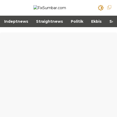
Indeptnews
Straightnews
Politik
Ekbis
Sos