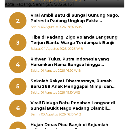
Senin, 03 Agustus 2026, 17:10 WIB
Viral Ambil Batu di Sungai Gunung Nago,
2
Polresta Padang Ungkap Fakta
Sebenarnya
Senin, 03 Agustus 2026, 19:20 WIB
Tiba di Padang, Zigo Rolanda Langsung
3
Terjun Bantu Warga Terdampak Banjir
Selasa, 04 Agustus 2026, 09:25 WIB
Ridwan Tulus, Putra Indonesia yang
4
Harumkan Nama Bangsa hingga
Diabadikan dalam Buku Jepang
Sabtu, 01 Agustus 2026, 16:20 WIB
Sekolah Rakyat Dharmasraya, Rumah
5
Baru 268 Anak Menggapai Mimpi dan
Memutus Rantai Kemiskinan
Sabtu, 01 Agustus 2026, 19:10 WIB
Viral! Diduga Batu Penahan Longsor di
6
Sungai Bukit Nago Padang Diambil,
Warga Khawatir Bencana Terulang
Senin, 03 Agustus 2026, 16:10 WIB
Hujan Deras Picu Banjir di Sejumlah