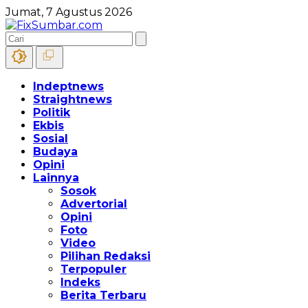
Jumat, 7 Agustus 2026
Indeptnews
Straightnews
Politik
Ekbis
Sosial
Budaya
Opini
Lainnya
Sosok
Advertorial
Opini
Foto
Video
Pilihan Redaksi
Terpopuler
Indeks
Berita Terbaru