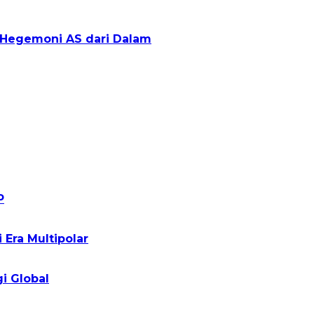
g Hegemoni AS dari Dalam
P
Era Multipolar
i Global