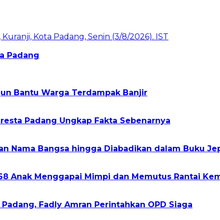
ota Padang
rjun Bantu Warga Terdampak Banjir
olresta Padang Ungkap Fakta Sebenarnya
kan Nama Bangsa hingga Diabadikan dalam Buku Je
268 Anak Menggapai Mimpi dan Memutus Rantai Kem
h Padang, Fadly Amran Perintahkan OPD Siaga