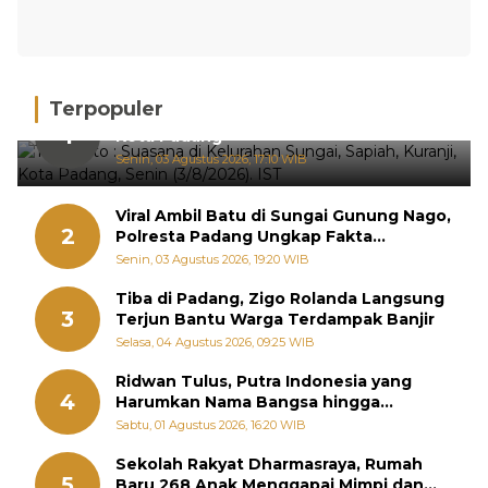
Terpopuler
Hujan Deras, 15 Titik Banjir Terdeteksi di
1
Kota Padang
Senin, 03 Agustus 2026, 17:10 WIB
Viral Ambil Batu di Sungai Gunung Nago,
2
Polresta Padang Ungkap Fakta
Sebenarnya
Senin, 03 Agustus 2026, 19:20 WIB
Tiba di Padang, Zigo Rolanda Langsung
3
Terjun Bantu Warga Terdampak Banjir
Selasa, 04 Agustus 2026, 09:25 WIB
Ridwan Tulus, Putra Indonesia yang
4
Harumkan Nama Bangsa hingga
Diabadikan dalam Buku Jepang
Sabtu, 01 Agustus 2026, 16:20 WIB
Sekolah Rakyat Dharmasraya, Rumah
5
Baru 268 Anak Menggapai Mimpi dan