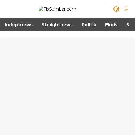
Indeptnews
Straightnews
Politik
Ekbis
Sos