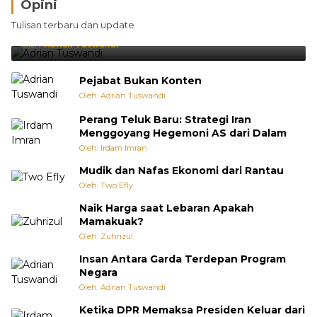
Opini
Brasil Lebih Diunggulkan, tetapi Jepang Selalu
Tulisan terbaru dan update
Punya Cara Membuat Kejutan
Oleh:
Adrian Tuswandi
Pejabat Bukan Konten
Oleh: Adrian Tuswandi
Perang Teluk Baru: Strategi Iran
Menggoyang Hegemoni AS dari Dalam
Oleh: Irdam Imran
Mudik dan Nafas Ekonomi dari Rantau
Oleh: Two Efly
Naik Harga saat Lebaran Apakah
Mamakuak?
Oleh: Zuhrizul
Insan Antara Garda Terdepan Program
Negara
Oleh: Adrian Tuswandi
Ketika DPR Memaksa Presiden Keluar dari