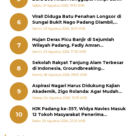
Memutus Rantai Kemiskinan
Sabtu, 01 Agustus 2026, 19:10 WIB
Viral! Diduga Batu Penahan Longsor di
6
Sungai Bukit Nago Padang Diambil,
Warga Khawatir Bencana Terulang
Senin, 03 Agustus 2026, 16:10 WIB
Hujan Deras Picu Banjir di Sejumlah
7
Wilayah Padang, Fadly Amran
Perintahkan OPD Siaga
Senin, 03 Agustus 2026, 17:30 WIB
Sekolah Rakyat Tanjung Alam Terbesar
8
di Indonesia, Groundbreaking
September
Kamis, 06 Agustus 2026, 09:05 WIB
Aspirasi Nagari Harus Didukung Kajian
9
Akademik, Zigo Rolanda: Agar Mudah
Diperjuangkan di Kementerian
Selasa, 04 Agustus 2026, 15:35 WIB
HJK Padang ke-357, Widya Navies Masuk
10
12 Tokoh Masyarakat Penerima
Penghargaan Pemko Padang
Rabu, 05 Agustus 2026, 22:25 WIB