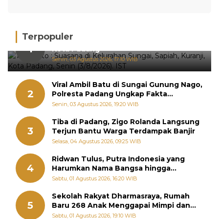
Terpopuler
Hujan Deras, 15 Titik Banjir Terdeteksi di
1
Kota Padang
Senin, 03 Agustus 2026, 17:10 WIB
Viral Ambil Batu di Sungai Gunung Nago,
2
Polresta Padang Ungkap Fakta
Sebenarnya
Senin, 03 Agustus 2026, 19:20 WIB
Tiba di Padang, Zigo Rolanda Langsung
3
Terjun Bantu Warga Terdampak Banjir
Selasa, 04 Agustus 2026, 09:25 WIB
Ridwan Tulus, Putra Indonesia yang
4
Harumkan Nama Bangsa hingga
Diabadikan dalam Buku Jepang
Sabtu, 01 Agustus 2026, 16:20 WIB
Sekolah Rakyat Dharmasraya, Rumah
5
Baru 268 Anak Menggapai Mimpi dan
Memutus Rantai Kemiskinan
Sabtu, 01 Agustus 2026, 19:10 WIB