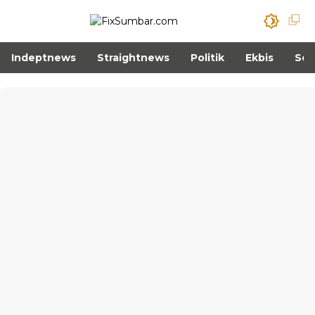
Indeptnews
Straightnews
Politik
Ekbis
Sos