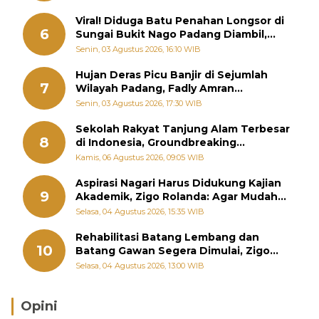
Viral! Diduga Batu Penahan Longsor di
6
Sungai Bukit Nago Padang Diambil,
Warga Khawatir Bencana Terulang
Senin, 03 Agustus 2026, 16:10 WIB
Hujan Deras Picu Banjir di Sejumlah
7
Wilayah Padang, Fadly Amran
Perintahkan OPD Siaga
Senin, 03 Agustus 2026, 17:30 WIB
Sekolah Rakyat Tanjung Alam Terbesar
8
di Indonesia, Groundbreaking
September
Kamis, 06 Agustus 2026, 09:05 WIB
Aspirasi Nagari Harus Didukung Kajian
9
Akademik, Zigo Rolanda: Agar Mudah
Diperjuangkan di Kementerian
Selasa, 04 Agustus 2026, 15:35 WIB
Rehabilitasi Batang Lembang dan
10
Batang Gawan Segera Dimulai, Zigo
Rolanda Pastikan Proyek Berjalan
Selasa, 04 Agustus 2026, 13:00 WIB
Opini
Brasil Lebih Diunggulkan, tetapi Jepang Selalu