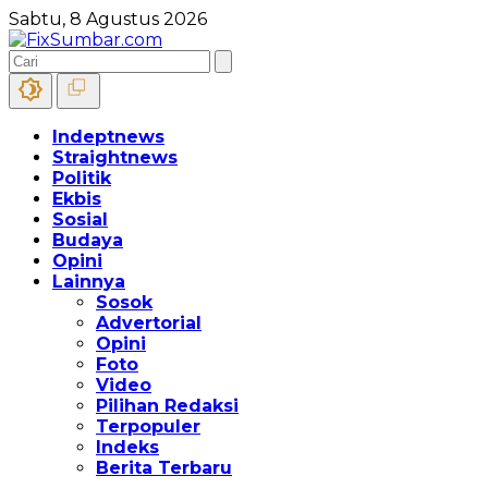
Sabtu, 8 Agustus 2026
Indeptnews
Straightnews
Politik
Ekbis
Sosial
Budaya
Opini
Lainnya
Sosok
Advertorial
Opini
Foto
Video
Pilihan Redaksi
Terpopuler
Indeks
Berita Terbaru