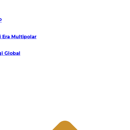
P
Era Multipolar
i Global