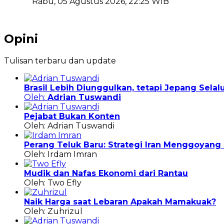
Rabu, 05 Agustus 2026, 22:25 WIB
Opini
Tulisan terbaru dan update
Brasil Lebih Diunggulkan, tetapi Jepang Sela
Oleh:
Adrian Tuswandi
Pejabat Bukan Konten
Oleh: Adrian Tuswandi
Perang Teluk Baru: Strategi Iran Menggoyan
Oleh: Irdam Imran
Mudik dan Nafas Ekonomi dari Rantau
Oleh: Two Efly
Naik Harga saat Lebaran Apakah Mamakuak?
Oleh: Zuhrizul