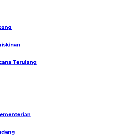
pang
iskinan
cana Terulang
Kementerian
Padang