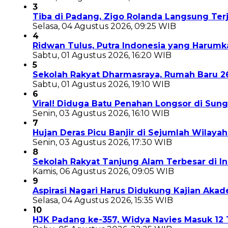
3
Tiba di Padang, Zigo Rolanda Langsung Te
Selasa, 04 Agustus 2026, 09:25 WIB
4
Ridwan Tulus, Putra Indonesia yang Harum
Sabtu, 01 Agustus 2026, 16:20 WIB
5
Sekolah Rakyat Dharmasraya, Rumah Baru 
Sabtu, 01 Agustus 2026, 19:10 WIB
6
Viral! Diduga Batu Penahan Longsor di Sun
Senin, 03 Agustus 2026, 16:10 WIB
7
Hujan Deras Picu Banjir di Sejumlah Wilaya
Senin, 03 Agustus 2026, 17:30 WIB
8
Sekolah Rakyat Tanjung Alam Terbesar di 
Kamis, 06 Agustus 2026, 09:05 WIB
9
Aspirasi Nagari Harus Didukung Kajian Aka
Selasa, 04 Agustus 2026, 15:35 WIB
10
HJK Padang ke-357, Widya Navies Masuk 1