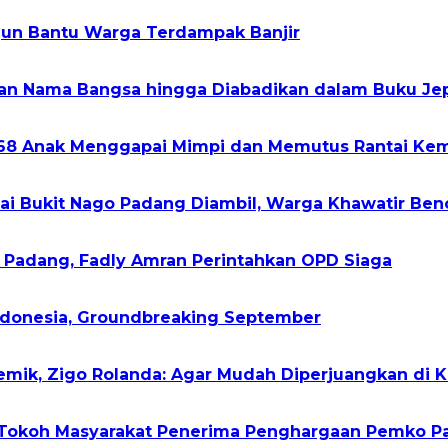
rjun Bantu Warga Terdampak Banjir
kan Nama Bangsa hingga Diabadikan dalam Buku Je
268 Anak Menggapai Mimpi dan Memutus Rantai Kem
gai Bukit Nago Padang Diambil, Warga Khawatir Ben
h Padang, Fadly Amran Perintahkan OPD Siaga
Indonesia, Groundbreaking September
demik, Zigo Rolanda: Agar Mudah Diperjuangkan di 
2 Tokoh Masyarakat Penerima Penghargaan Pemko 