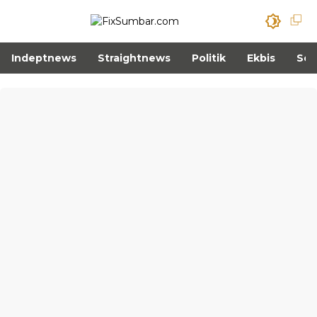
Indeptnews
Straightnews
Politik
Ekbis
Sos