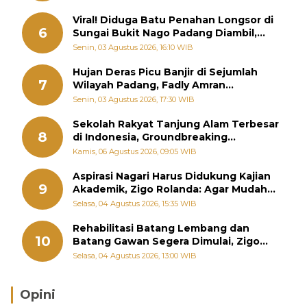
Viral! Diduga Batu Penahan Longsor di
6
Sungai Bukit Nago Padang Diambil,
Warga Khawatir Bencana Terulang
Senin, 03 Agustus 2026, 16:10 WIB
Hujan Deras Picu Banjir di Sejumlah
7
Wilayah Padang, Fadly Amran
Perintahkan OPD Siaga
Senin, 03 Agustus 2026, 17:30 WIB
Sekolah Rakyat Tanjung Alam Terbesar
8
di Indonesia, Groundbreaking
September
Kamis, 06 Agustus 2026, 09:05 WIB
Aspirasi Nagari Harus Didukung Kajian
9
Akademik, Zigo Rolanda: Agar Mudah
Diperjuangkan di Kementerian
Selasa, 04 Agustus 2026, 15:35 WIB
Rehabilitasi Batang Lembang dan
10
Batang Gawan Segera Dimulai, Zigo
Rolanda Pastikan Proyek Berjalan
Selasa, 04 Agustus 2026, 13:00 WIB
Opini
Brasil Lebih Diunggulkan, tetapi Jepang Selalu