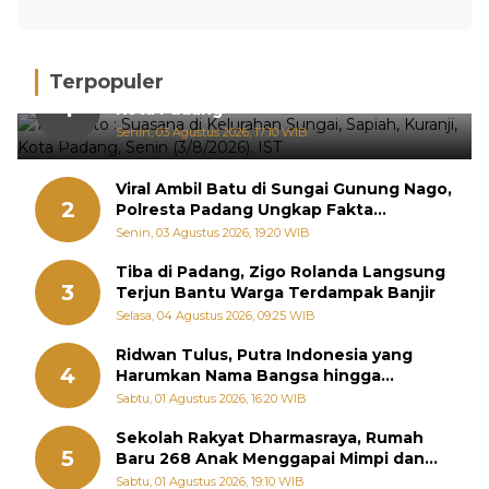
Terpopuler
Hujan Deras, 15 Titik Banjir Terdeteksi di
1
Kota Padang
Senin, 03 Agustus 2026, 17:10 WIB
Viral Ambil Batu di Sungai Gunung Nago,
2
Polresta Padang Ungkap Fakta
Sebenarnya
Senin, 03 Agustus 2026, 19:20 WIB
Tiba di Padang, Zigo Rolanda Langsung
3
Terjun Bantu Warga Terdampak Banjir
Selasa, 04 Agustus 2026, 09:25 WIB
Ridwan Tulus, Putra Indonesia yang
4
Harumkan Nama Bangsa hingga
Diabadikan dalam Buku Jepang
Sabtu, 01 Agustus 2026, 16:20 WIB
Sekolah Rakyat Dharmasraya, Rumah
5
Baru 268 Anak Menggapai Mimpi dan
Memutus Rantai Kemiskinan
Sabtu, 01 Agustus 2026, 19:10 WIB