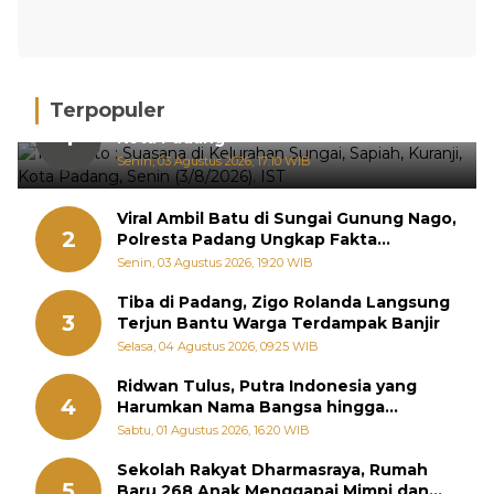
Terpopuler
Hujan Deras, 15 Titik Banjir Terdeteksi di
1
Kota Padang
Senin, 03 Agustus 2026, 17:10 WIB
Viral Ambil Batu di Sungai Gunung Nago,
2
Polresta Padang Ungkap Fakta
Sebenarnya
Senin, 03 Agustus 2026, 19:20 WIB
Tiba di Padang, Zigo Rolanda Langsung
3
Terjun Bantu Warga Terdampak Banjir
Selasa, 04 Agustus 2026, 09:25 WIB
Ridwan Tulus, Putra Indonesia yang
4
Harumkan Nama Bangsa hingga
Diabadikan dalam Buku Jepang
Sabtu, 01 Agustus 2026, 16:20 WIB
Sekolah Rakyat Dharmasraya, Rumah
5
Baru 268 Anak Menggapai Mimpi dan