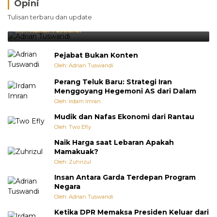
Opini
Brasil Lebih Diunggulkan, tetapi Jepang Selalu
Tulisan terbaru dan update
Punya Cara Membuat Kejutan
Oleh:
Adrian Tuswandi
Pejabat Bukan Konten
Oleh: Adrian Tuswandi
Perang Teluk Baru: Strategi Iran
Menggoyang Hegemoni AS dari Dalam
Oleh: Irdam Imran
Mudik dan Nafas Ekonomi dari Rantau
Oleh: Two Efly
Naik Harga saat Lebaran Apakah
Mamakuak?
Oleh: Zuhrizul
Insan Antara Garda Terdepan Program
Negara
Oleh: Adrian Tuswandi
Ketika DPR Memaksa Presiden Keluar dari