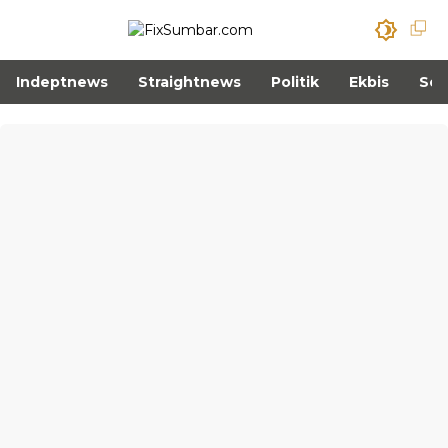
Indeptnews
Straightnews
Politik
Ekbis
Sos