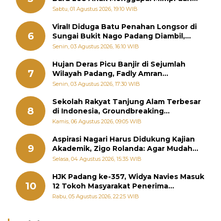
Memutus Rantai Kemiskinan
Sabtu, 01 Agustus 2026, 19:10 WIB
Viral! Diduga Batu Penahan Longsor di
6
Sungai Bukit Nago Padang Diambil,
Warga Khawatir Bencana Terulang
Senin, 03 Agustus 2026, 16:10 WIB
Hujan Deras Picu Banjir di Sejumlah
7
Wilayah Padang, Fadly Amran
Perintahkan OPD Siaga
Senin, 03 Agustus 2026, 17:30 WIB
Sekolah Rakyat Tanjung Alam Terbesar
8
di Indonesia, Groundbreaking
September
Kamis, 06 Agustus 2026, 09:05 WIB
Aspirasi Nagari Harus Didukung Kajian
9
Akademik, Zigo Rolanda: Agar Mudah
Diperjuangkan di Kementerian
Selasa, 04 Agustus 2026, 15:35 WIB
HJK Padang ke-357, Widya Navies Masuk
10
12 Tokoh Masyarakat Penerima
Penghargaan Pemko Padang
Rabu, 05 Agustus 2026, 22:25 WIB