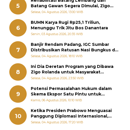
Rehabilitasi Batang Lembang dan
5
Batang Gawan Segera Dimulai, Zigo
Rolanda Pastikan Proyek Berjalan
Selasa, 04 Agustus 2026, 13:00 WIB
BUMN Karya Rugi Rp25,1 Triliun,
6
Menunggu Trik Jitu Bos Danantara
Senin, 03 Agustus 2026, 20:35 WIB
Banjir Rendam Padang, IGC Sumbar
7
Distribusikan Ratusan Nasi Bungkus dan
Air Minum
Selasa, 04 Agustus 2026, 18:10 WIB
Ini Dia Deretan Program yang Dibawa
8
Zigo Rolanda untuk Masyarakat
Kabupaten Solok
Selasa, 04 Agustus 2026, 23:50 WIB
Potensi Permasalahan Hukum dalam
9
Skema Ekspor Satu Pintu untuk
Komoditas Strategis Indonesia
Kamis, 06 Agustus 2026, 10:10 WIB
Ketika Presiden Prabowo Menguasai
10
Panggung Diplomasi Internasional,
Jokowi, Gibran, dan Kaesang Menguasai
Selasa, 04 Agustus 2026, 17:20 WIB
Safari Politik Nasional