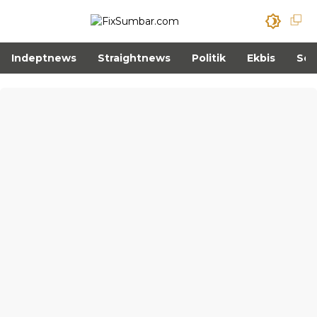
Indeptnews
Straightnews
Politik
Ekbis
Sos