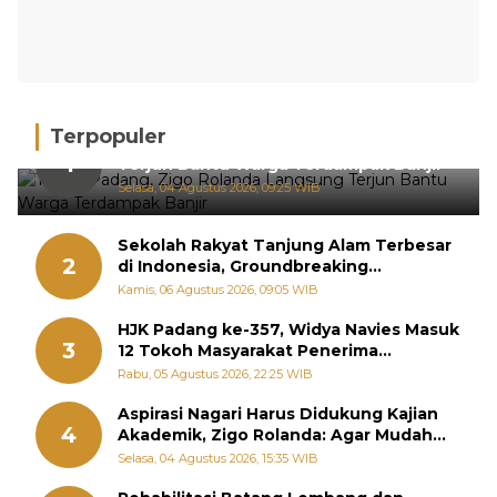
Terpopuler
Tiba di Padang, Zigo Rolanda Langsung
1
Terjun Bantu Warga Terdampak Banjir
Selasa, 04 Agustus 2026, 09:25 WIB
Sekolah Rakyat Tanjung Alam Terbesar
2
di Indonesia, Groundbreaking
September
Kamis, 06 Agustus 2026, 09:05 WIB
HJK Padang ke-357, Widya Navies Masuk
3
12 Tokoh Masyarakat Penerima
Penghargaan Pemko Padang
Rabu, 05 Agustus 2026, 22:25 WIB
Aspirasi Nagari Harus Didukung Kajian
4
Akademik, Zigo Rolanda: Agar Mudah
Diperjuangkan di Kementerian
Selasa, 04 Agustus 2026, 15:35 WIB