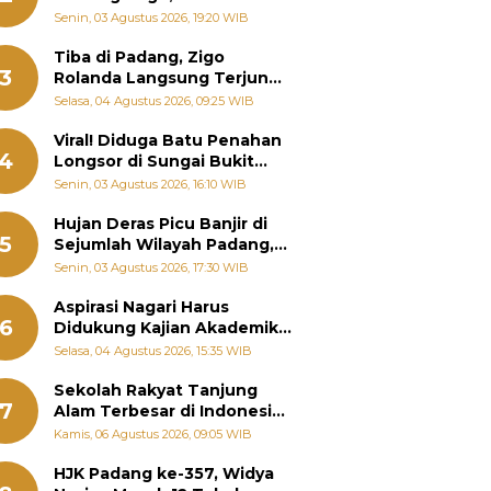
Padang Ungkap Fakta
Senin, 03 Agustus 2026, 19:20 WIB
Sebenarnya
Tiba di Padang, Zigo
3
Rolanda Langsung Terjun
Bantu Warga Terdampak
Selasa, 04 Agustus 2026, 09:25 WIB
Banjir
Viral! Diduga Batu Penahan
4
Longsor di Sungai Bukit
Nago Padang Diambil, Warga
Senin, 03 Agustus 2026, 16:10 WIB
Khawatir Bencana Terulang
Hujan Deras Picu Banjir di
5
Sejumlah Wilayah Padang,
Fadly Amran Perintahkan
Senin, 03 Agustus 2026, 17:30 WIB
OPD Siaga
Aspirasi Nagari Harus
6
Didukung Kajian Akademik,
Zigo Rolanda: Agar Mudah
Selasa, 04 Agustus 2026, 15:35 WIB
Diperjuangkan di
Kementerian
Sekolah Rakyat Tanjung
7
Alam Terbesar di Indonesia,
Groundbreaking September
Kamis, 06 Agustus 2026, 09:05 WIB
HJK Padang ke-357, Widya