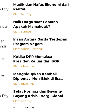
Mudik dan Nafas Ekonomi dari
Rantau
Oleh: Two Efly
Naik Harga saat Lebaran
Apakah Mamakuak?
Oleh: Zuhrizul
Insan Antara Garda Terdepan
Program Negara
Oleh: Adrian Tuswandi
Ketika DPR Memaksa
Presiden Keluar dari BOP
Oleh: Irdam Imran
Menghidupkan Kembali
Diplomasi Non-Blok di Era
Multipolar
Oleh: Irdam Imran
Selat Hormuz dan Bayang-
Bayang Krisis Energi Global
Oleh: Two Efly