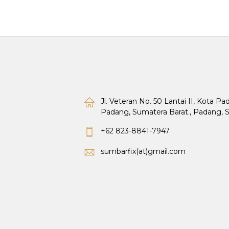
Jl. Veteran No. 50 Lantai II, Kota P
Padang, Sumatera Barat., Padang, 
+62 823-8841-7947
sumbarfix(at)gmail.com