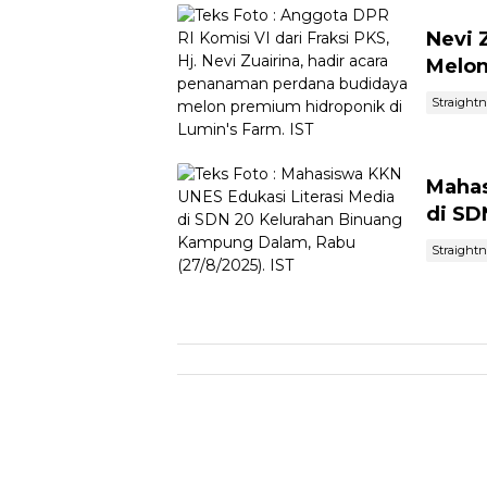
Nevi 
Melon
Straight
Mahas
di SD
Straight