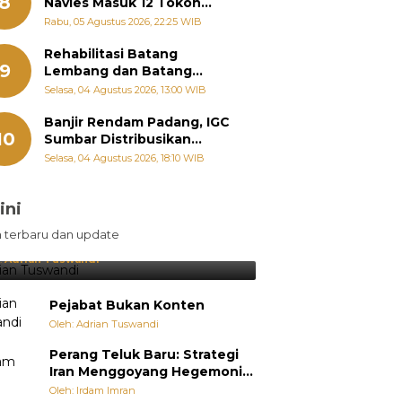
8
Navies Masuk 12 Tokoh
Masyarakat Penerima
Rabu, 05 Agustus 2026, 22:25 WIB
Penghargaan Pemko
Padang
Rehabilitasi Batang
9
Lembang dan Batang
Gawan Segera Dimulai, Zigo
Selasa, 04 Agustus 2026, 13:00 WIB
Rolanda Pastikan Proyek
Berjalan
Banjir Rendam Padang, IGC
10
Sumbar Distribusikan
Ratusan Nasi Bungkus dan
Selasa, 04 Agustus 2026, 18:10 WIB
Air Minum
ini
sil Lebih Diunggulkan, tetapi
n terbaru dan update
pang Selalu Punya Cara Membuat
jutan
:
Adrian Tuswandi
Pejabat Bukan Konten
Oleh: Adrian Tuswandi
Perang Teluk Baru: Strategi
Iran Menggoyang Hegemoni
AS dari Dalam
Oleh: Irdam Imran