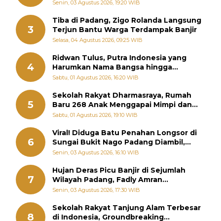
Sebenarnya
Senin, 03 Agustus 2026, 19:20 WIB
Tiba di Padang, Zigo Rolanda Langsung
3
Terjun Bantu Warga Terdampak Banjir
Selasa, 04 Agustus 2026, 09:25 WIB
Ridwan Tulus, Putra Indonesia yang
4
Harumkan Nama Bangsa hingga
Diabadikan dalam Buku Jepang
Sabtu, 01 Agustus 2026, 16:20 WIB
Sekolah Rakyat Dharmasraya, Rumah
5
Baru 268 Anak Menggapai Mimpi dan
Memutus Rantai Kemiskinan
Sabtu, 01 Agustus 2026, 19:10 WIB
Viral! Diduga Batu Penahan Longsor di
6
Sungai Bukit Nago Padang Diambil,
Warga Khawatir Bencana Terulang
Senin, 03 Agustus 2026, 16:10 WIB
Hujan Deras Picu Banjir di Sejumlah
7
Wilayah Padang, Fadly Amran
Perintahkan OPD Siaga
Senin, 03 Agustus 2026, 17:30 WIB
Sekolah Rakyat Tanjung Alam Terbesar
8
di Indonesia, Groundbreaking