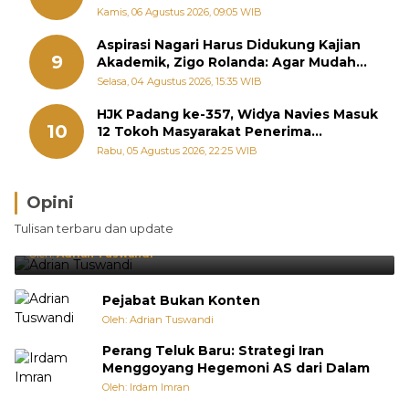
September
Kamis, 06 Agustus 2026, 09:05 WIB
Aspirasi Nagari Harus Didukung Kajian
9
Akademik, Zigo Rolanda: Agar Mudah
Diperjuangkan di Kementerian
Selasa, 04 Agustus 2026, 15:35 WIB
HJK Padang ke-357, Widya Navies Masuk
10
12 Tokoh Masyarakat Penerima
Penghargaan Pemko Padang
Rabu, 05 Agustus 2026, 22:25 WIB
Opini
Brasil Lebih Diunggulkan, tetapi Jepang Selalu
Tulisan terbaru dan update
Punya Cara Membuat Kejutan
Oleh:
Adrian Tuswandi
Pejabat Bukan Konten
Oleh: Adrian Tuswandi
Perang Teluk Baru: Strategi Iran
Menggoyang Hegemoni AS dari Dalam
Oleh: Irdam Imran