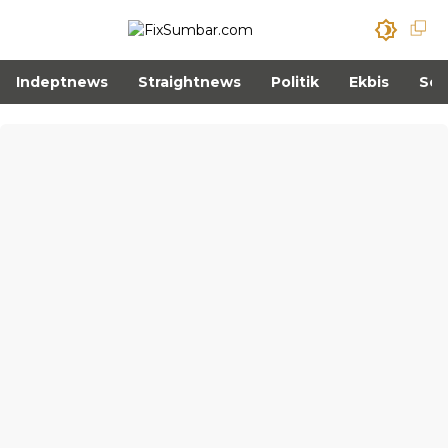
Indeptnews
Straightnews
Politik
Ekbis
Sos