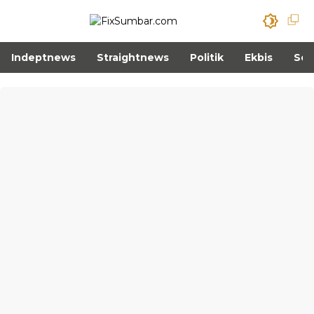
Indeptnews
Straightnews
Politik
Ekbis
Sos