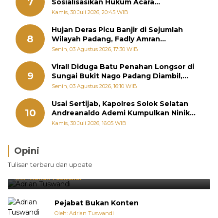
7
Sosialisasikan Hukum Acara
Penyelesaian Sengketa Informasi Publik
Kamis, 30 Juli 2026, 20:45 WIB
Hujan Deras Picu Banjir di Sejumlah
8
Wilayah Padang, Fadly Amran
Perintahkan OPD Siaga
Senin, 03 Agustus 2026, 17:30 WIB
Viral! Diduga Batu Penahan Longsor di
9
Sungai Bukit Nago Padang Diambil,
Warga Khawatir Bencana Terulang
Senin, 03 Agustus 2026, 16:10 WIB
Usai Sertijab, Kapolres Solok Selatan
10
Andreanaldo Ademi Kumpulkan Ninik
Mamak Bahas Kamtibmas dan Judi
Kamis, 30 Juli 2026, 16:05 WIB
Online
Opini
Brasil Lebih Diunggulkan, tetapi Jepang Selalu
Tulisan terbaru dan update
Punya Cara Membuat Kejutan
Oleh:
Adrian Tuswandi
Pejabat Bukan Konten
Oleh: Adrian Tuswandi