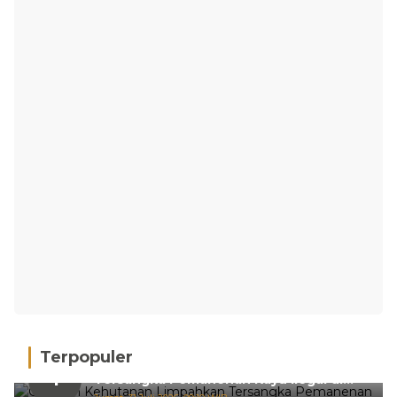
Terpopuler
Gakkum Kehutanan Limpahkan
1
Tersangka Pemanenan Kayu Ilegal di
Sariak Bayang ke Kejari Solok