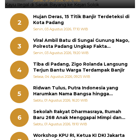
Jumat, 31 Juli 2026, 09:10 WIB
Hujan Deras, 15 Titik Banjir Terdeteksi di
2
Kota Padang
Senin, 03 Agustus 2026, 17:10 WIB
Viral Ambil Batu di Sungai Gunung Nago,
3
Polresta Padang Ungkap Fakta
Sebenarnya
Senin, 03 Agustus 2026, 19:20 WIB
Tiba di Padang, Zigo Rolanda Langsung
4
Terjun Bantu Warga Terdampak Banjir
Selasa, 04 Agustus 2026, 09:25 WIB
Ridwan Tulus, Putra Indonesia yang
5
Harumkan Nama Bangsa hingga
Diabadikan dalam Buku Jepang
Sabtu, 01 Agustus 2026, 16:20 WIB
Sekolah Rakyat Dharmasraya, Rumah
6
Baru 268 Anak Menggapai Mimpi dan
Memutus Rantai Kemiskinan
Sabtu, 01 Agustus 2026, 19:10 WIB
Workshop KPU RI, Ketua KI DKI Jakarta