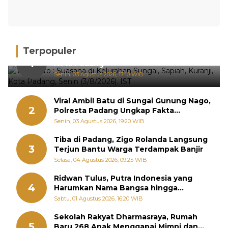
Terpopuler
Hujan Deras, 15 Titik Banjir Terdeteksi di
1
Kota Padang
Senin, 03 Agustus 2026, 17:10 WIB
Viral Ambil Batu di Sungai Gunung Nago,
2
Polresta Padang Ungkap Fakta
Sebenarnya
Senin, 03 Agustus 2026, 19:20 WIB
Tiba di Padang, Zigo Rolanda Langsung
3
Terjun Bantu Warga Terdampak Banjir
Selasa, 04 Agustus 2026, 09:25 WIB
Ridwan Tulus, Putra Indonesia yang
4
Harumkan Nama Bangsa hingga
Diabadikan dalam Buku Jepang
Sabtu, 01 Agustus 2026, 16:20 WIB
Sekolah Rakyat Dharmasraya, Rumah
5
Baru 268 Anak Menggapai Mimpi dan