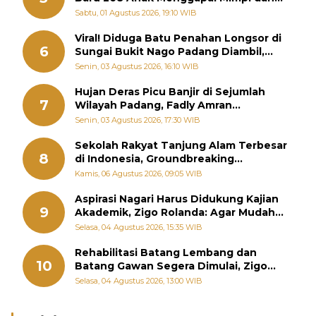
Memutus Rantai Kemiskinan
Sabtu, 01 Agustus 2026, 19:10 WIB
Viral! Diduga Batu Penahan Longsor di
6
Sungai Bukit Nago Padang Diambil,
Warga Khawatir Bencana Terulang
Senin, 03 Agustus 2026, 16:10 WIB
Hujan Deras Picu Banjir di Sejumlah
7
Wilayah Padang, Fadly Amran
Perintahkan OPD Siaga
Senin, 03 Agustus 2026, 17:30 WIB
Sekolah Rakyat Tanjung Alam Terbesar
8
di Indonesia, Groundbreaking
September
Kamis, 06 Agustus 2026, 09:05 WIB
Aspirasi Nagari Harus Didukung Kajian
9
Akademik, Zigo Rolanda: Agar Mudah
Diperjuangkan di Kementerian
Selasa, 04 Agustus 2026, 15:35 WIB
Rehabilitasi Batang Lembang dan
10
Batang Gawan Segera Dimulai, Zigo
Rolanda Pastikan Proyek Berjalan
Selasa, 04 Agustus 2026, 13:00 WIB