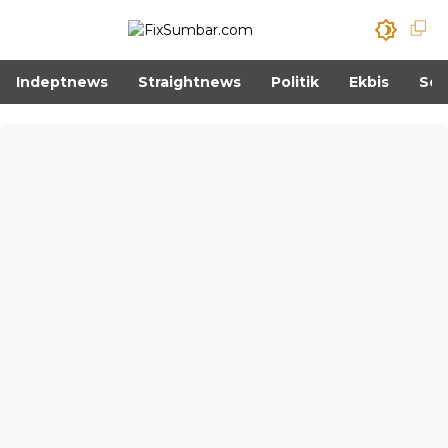
Indeptnews
Straightnews
Politik
Ekbis
Sos