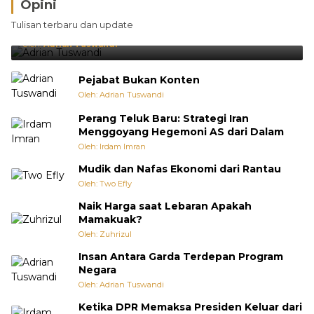
Opini
Brasil Lebih Diunggulkan, tetapi Jepang Selalu
Tulisan terbaru dan update
Punya Cara Membuat Kejutan
Oleh:
Adrian Tuswandi
Pejabat Bukan Konten
Oleh: Adrian Tuswandi
Perang Teluk Baru: Strategi Iran
Menggoyang Hegemoni AS dari Dalam
Oleh: Irdam Imran
Mudik dan Nafas Ekonomi dari Rantau
Oleh: Two Efly
Naik Harga saat Lebaran Apakah
Mamakuak?
Oleh: Zuhrizul
Insan Antara Garda Terdepan Program
Negara
Oleh: Adrian Tuswandi
Ketika DPR Memaksa Presiden Keluar dari