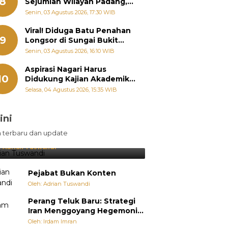
8
Sejumlah Wilayah Padang,
Fadly Amran Perintahkan
Senin, 03 Agustus 2026, 17:30 WIB
OPD Siaga
Viral! Diduga Batu Penahan
9
Longsor di Sungai Bukit
Nago Padang Diambil, Warga
Senin, 03 Agustus 2026, 16:10 WIB
Khawatir Bencana Terulang
Aspirasi Nagari Harus
10
Didukung Kajian Akademik,
Zigo Rolanda: Agar Mudah
Selasa, 04 Agustus 2026, 15:35 WIB
Diperjuangkan di
Kementerian
ini
sil Lebih Diunggulkan, tetapi
n terbaru dan update
pang Selalu Punya Cara Membuat
jutan
:
Adrian Tuswandi
Pejabat Bukan Konten
Oleh: Adrian Tuswandi
Perang Teluk Baru: Strategi
Iran Menggoyang Hegemoni
AS dari Dalam
Oleh: Irdam Imran