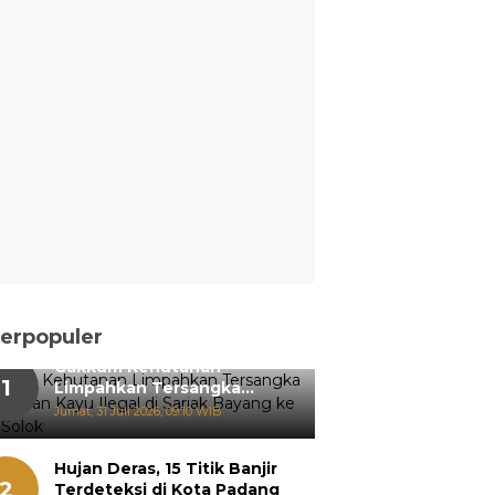
erpopuler
Gakkum Kehutanan
1
Limpahkan Tersangka
Pemanenan Kayu Ilegal di
Jumat, 31 Juli 2026, 09:10 WIB
Sariak Bayang ke Kejari
Solok
Hujan Deras, 15 Titik Banjir
2
Terdeteksi di Kota Padang