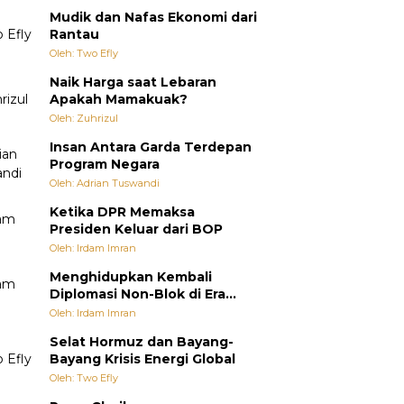
Mudik dan Nafas Ekonomi dari
Rantau
Oleh: Two Efly
Naik Harga saat Lebaran
Apakah Mamakuak?
Oleh: Zuhrizul
Insan Antara Garda Terdepan
Program Negara
Oleh: Adrian Tuswandi
Ketika DPR Memaksa
Presiden Keluar dari BOP
Oleh: Irdam Imran
Menghidupkan Kembali
Diplomasi Non-Blok di Era
Multipolar
Oleh: Irdam Imran
Selat Hormuz dan Bayang-
Bayang Krisis Energi Global
Oleh: Two Efly