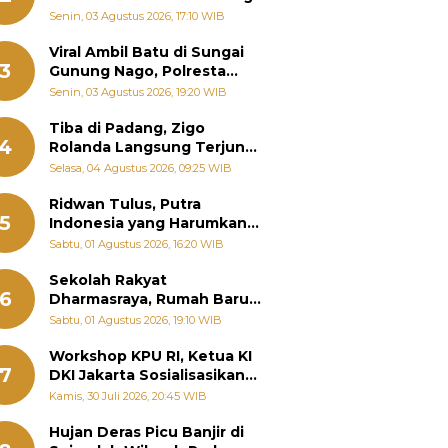
Senin, 03 Agustus 2026, 17:10 WIB
Viral Ambil Batu di Sungai
3
Gunung Nago, Polresta
Padang Ungkap Fakta
Senin, 03 Agustus 2026, 19:20 WIB
Sebenarnya
Tiba di Padang, Zigo
4
Rolanda Langsung Terjun
Bantu Warga Terdampak
Selasa, 04 Agustus 2026, 09:25 WIB
Banjir
Ridwan Tulus, Putra
5
Indonesia yang Harumkan
Nama Bangsa hingga
Sabtu, 01 Agustus 2026, 16:20 WIB
Diabadikan dalam Buku
Jepang
Sekolah Rakyat
6
Dharmasraya, Rumah Baru
268 Anak Menggapai Mimpi
Sabtu, 01 Agustus 2026, 19:10 WIB
dan Memutus Rantai
Kemiskinan
Workshop KPU RI, Ketua KI
7
DKI Jakarta Sosialisasikan
Hukum Acara Penyelesaian
Kamis, 30 Juli 2026, 20:45 WIB
Sengketa Informasi Publik
Hujan Deras Picu Banjir di