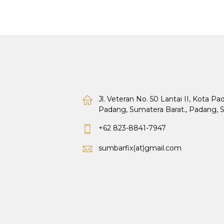
Jl. Veteran No. 50 Lantai II, Kota P
Padang, Sumatera Barat., Padang, 
+62 823-8841-7947
sumbarfix(at)gmail.com