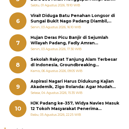
Memutus Rantai Kemiskinan
Sabtu, 01 Agustus 2026, 19:10 WIB
Viral! Diduga Batu Penahan Longsor di
6
Sungai Bukit Nago Padang Diambil,
Warga Khawatir Bencana Terulang
Senin, 03 Agustus 2026, 16:10 WIB
Hujan Deras Picu Banjir di Sejumlah
7
Wilayah Padang, Fadly Amran
Perintahkan OPD Siaga
Senin, 03 Agustus 2026, 17:30 WIB
Sekolah Rakyat Tanjung Alam Terbesar
8
di Indonesia, Groundbreaking
September
Kamis, 06 Agustus 2026, 09:05 WIB
Aspirasi Nagari Harus Didukung Kajian
9
Akademik, Zigo Rolanda: Agar Mudah
Diperjuangkan di Kementerian
Selasa, 04 Agustus 2026, 15:35 WIB
HJK Padang ke-357, Widya Navies Masuk
10
12 Tokoh Masyarakat Penerima
Penghargaan Pemko Padang
Rabu, 05 Agustus 2026, 22:25 WIB