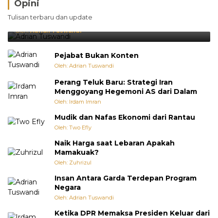
Opini
Brasil Lebih Diunggulkan, tetapi Jepang Selalu
Tulisan terbaru dan update
Punya Cara Membuat Kejutan
Oleh:
Adrian Tuswandi
Pejabat Bukan Konten
Oleh: Adrian Tuswandi
Perang Teluk Baru: Strategi Iran
Menggoyang Hegemoni AS dari Dalam
Oleh: Irdam Imran
Mudik dan Nafas Ekonomi dari Rantau
Oleh: Two Efly
Naik Harga saat Lebaran Apakah
Mamakuak?
Oleh: Zuhrizul
Insan Antara Garda Terdepan Program
Negara
Oleh: Adrian Tuswandi
Ketika DPR Memaksa Presiden Keluar dari