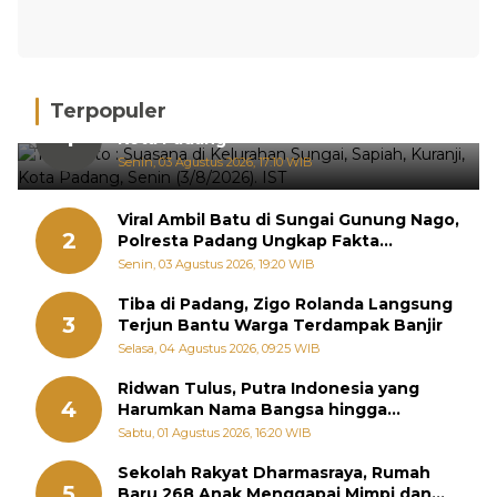
Terpopuler
Hujan Deras, 15 Titik Banjir Terdeteksi di
1
Kota Padang
Senin, 03 Agustus 2026, 17:10 WIB
Viral Ambil Batu di Sungai Gunung Nago,
2
Polresta Padang Ungkap Fakta
Sebenarnya
Senin, 03 Agustus 2026, 19:20 WIB
Tiba di Padang, Zigo Rolanda Langsung
3
Terjun Bantu Warga Terdampak Banjir
Selasa, 04 Agustus 2026, 09:25 WIB
Ridwan Tulus, Putra Indonesia yang
4
Harumkan Nama Bangsa hingga
Diabadikan dalam Buku Jepang
Sabtu, 01 Agustus 2026, 16:20 WIB
Sekolah Rakyat Dharmasraya, Rumah
5
Baru 268 Anak Menggapai Mimpi dan