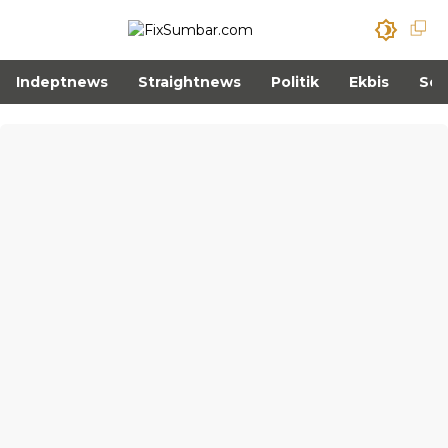
Indeptnews
Straightnews
Politik
Ekbis
Sos